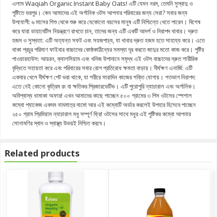
এলাম Waqiah Organic Instant Baby Oats! এটি যেমন নরম, তেমনি সুস্বাদু ও
পুষ্টিতে ভরপুর। কেন আমাদের এই অর্গানিক ওটস আপনার পরিবারের জন্য সেরা? সবার জন্য
উপযোগী: ৬ মাসের শিশু থেকে শুরু করে যেকোনো বয়সের মানুষ এটি নিশ্চিন্তে খেতে পারেন। বিশেষ
করে যারা ডায়াবেটিস নিয়ন্ত্রণে রাখতে চান, তাদের জন্য এটি একটি আদর্শ ও নিরাপদ খাবার। দ্রুত
হজম ও সুস্থতা: এটি অত্যন্ত সফট এবং সহজপাচ্য, যা খাবার দ্রুত হজম হতে সাহায্য করে। এতে
থাকা প্রচুর পরিমাণ ফাইবার বাচ্চাদের কোষ্ঠকাঠিন্যের সমস্যা দূর করতে জাদুর মতো কাজ করে। পুষ্টির
পাওয়ারহাউস: আয়রন, ক্যালসিয়াম এবং খনিজ উপাদানে সমৃদ্ধ এই ওটস বাচ্চাদের দ্রুত শারীরিক
বৃদ্ধিতে সহায়তা করে এবং পরিবারের সবার রোগ প্রতিরোধ ক্ষমতা বাড়ায়। দীর্ঘক্ষণ এনার্জি: এটি
একবার খেলে দীর্ঘক্ষণ পেট ভরা থাকে, যা শরীরে সারাদিন কাজের শক্তি যোগায়। শতভাগ নিরাপদ:
এতে নেই কোনো কৃত্রিম রং বা ক্ষতিকর প্রিজারভেটিভ। এটি পুরোপুরি ন্যাচারাল এবং অর্গানিক।
অবিশ্বাস্য ধামাকা অফার! এখন আমাদের কাছে পাচ্ছেন ৫০০ গ্রামের ৩ পিস ওটসের স্পেশাল
কম্বো প্যাকেজ একদম নামমাত্র দামে! আর এই কম্বোটি অর্ডার করলেই উপহার হিসেবে পাচ্ছেন
২৫০ গ্রাম প্রিমিয়াম ন্যাচারাল মধু সম্পূর্ণ ফ্রি! ওটসের সাথে মধুর এই পুষ্টিকর কম্বো আপনার
সোনামণির স্বাদ ও স্বাস্থ্য উভয়ই নিশ্চিত করবে।
Related products