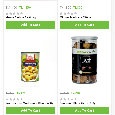
Tk1,400
Tk1,250
Tk1,350
Tk800
Khejur Badam Barfi 1kg
Mitmak Makhana 250gm
Add To Cart
Add To Cart
Tk220
Tk170
Tk750
Tk690
Swis Garden Mushroom Whole 400g
Sunmoon Black Garlic 250g
Add To Cart
Add To Cart