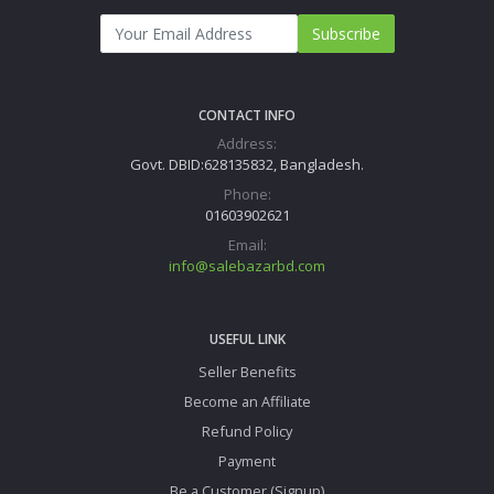
Subscribe
CONTACT INFO
Address:
Govt. DBID:628135832, Bangladesh.
Phone:
01603902621
Email:
info@salebazarbd.com
USEFUL LINK
Seller Benefits
Become an Affiliate
Refund Policy
Payment
Be a Customer (Signup)