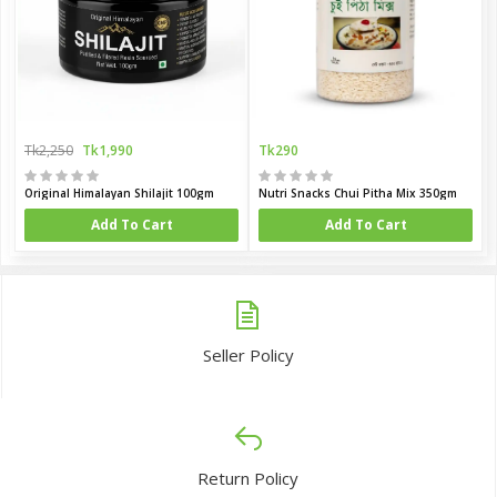
Tk2,250
Tk1,990
Tk290
Original Himalayan Shilajit 100gm
Nutri Snacks Chui Pitha Mix 350gm
Add To Cart
Add To Cart
Seller Policy
Return Policy