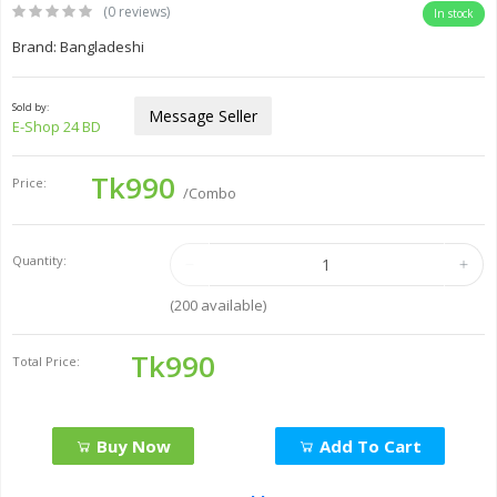
(0 reviews)
In stock
Brand: Bangladeshi
Sold by:
Message Seller
E-Shop 24 BD
Tk990
Price:
/Combo
Quantity:
(
200
available)
Tk990
Total Price:
Buy Now
Add To Cart