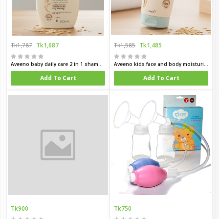
Tk1,787
Tk1,687
Tk1,585
Tk1,485
Aveeno baby daily care 2 in 1 shampoo and condition for delicate skin 250 ml
Aveeno kids face and body moisturing lotion 150 ml
Add To Cart
Add To Cart
Tk900
Tk750