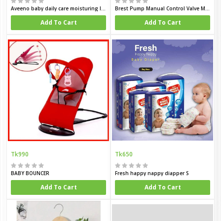
Aveeno baby daily care moisturing lotion for sensitive skin 150 ml
Brest Pump Manual Control Valve Mom Breastfeeding Baby Milk Suction Feeding Newborn Bottle
Add To Cart
Add To Cart
Tk990
Tk650
BABY BOUNCER
Fresh happy nappy diapper S
Add To Cart
Add To Cart