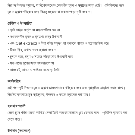
নিরাপদ শিশুদের শ্যাম্পু, যা বিশেষভাবে সংবেদনশীল ত্বক ও স্ক্যাল্পের জন্য তৈরি। এটি শিশুদের নরম
চুল ও স্ক্যাল্প পরিষ্কার করে, কিন্তু শুষ্কতা বা জ্বালাপোড়া সৃষ্টি করে না।
বৈশিষ্ট্য ও উপকারিতা
• খুবই মাইল্ড ফর্মুলা যা স্ক্যাল্প শুকিয়ে দেয় না
• সংবেদনশীল ত্বক ও স্ক্যাল্পের জন্য উপযোগী
• ওট (Oat extract) ও শিয়া বাটার সমৃদ্ধ, যা ত্বককে শান্ত ও ময়েশ্চারাইজ করে
• টিয়ার-ফ্রি, অর্থাৎ চোখে জ্বালা করে না
• চুলকে নরম, মসৃণ ও সহজে আঁচড়ানোর উপযোগী করে
• সব ধরনের চুলের জন্য ব্যবহারযোগ্য
• সালফেট, সাবান ও ক্ষতিকর রঙ ছাড়া তৈরি
কার্যকারিতা
এই শ্যাম্পুটি শিশুদের চুল ও স্ক্যাল্প আলতোভাবে পরিষ্কার করে এবং প্রাকৃতিক আর্দ্রতা বজায় রাখে।
নিয়মিত ব্যবহারে চুল স্বাস্থ্যকর, উজ্জ্বল ও সহজে ম্যানেজ করা যায়।
ব্যবহার পদ্ধতি
ভেজা চুলে পরিমাণমতো লাগিয়ে ফেনা তৈরি করে ভালোভাবে ধুয়ে ফেলতে হবে। প্রতিদিন ব্যবহার করা
যেতে পারে।
উপাদান (সংক্ষেপে)