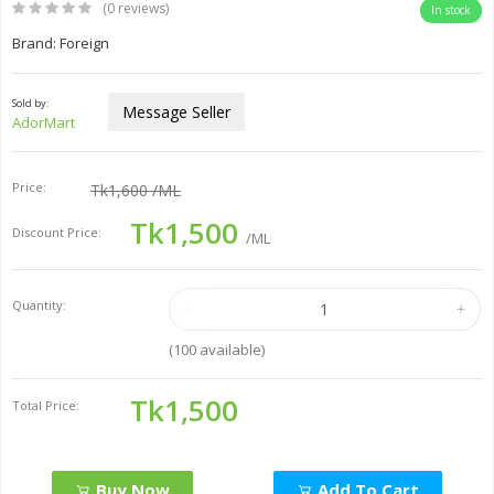
(0 reviews)
In stock
Brand: Foreign
Sold by:
Message Seller
AdorMart
Price:
Tk1,600
/ML
Tk1,500
Discount Price:
/ML
Quantity:
(
100
available)
Tk1,500
Total Price:
Buy Now
Add To Cart