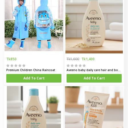
Tk850
Tk1,600
Tk1,400
Premium Children China Raincoat
Aveeno baby daily care hair and body wash for sensitive skin 250 ml
Add To Cart
Add To Cart