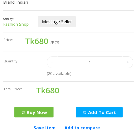
Brand: Indian
Sold by:
Message Seller
Fashion Shop
Tk680
Price:
/PCS
Quantity:
(
20
available)
Tk680
Total Price:
Buy Now
Add To Cart
Save Item
Add to compare