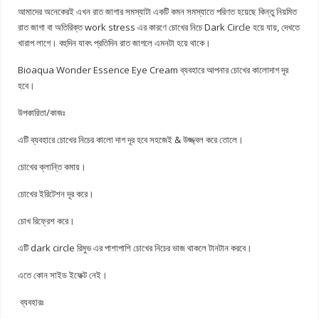
আমাদের অনেকেরই এখন রাত জাগার সমস্যাটা একটি কমন সমস্যাতে পরিণত হয়েছে কিন্তু নিয়মিত
রাত জাগা বা অতিরিক্ত work stress এর কারণে চোখের নিচে Dark Circle হয়ে যায়, দেখতে
খারাপ লাগে। বহুদিন যাবৎ প্রতিদিন রাত জাগলে এমনটা হয়ে থাকে।
Bioaqua Wonder Essence Eye Cream ব্যবহারে আপনার চোখের কালোদাগ দূর
হবে।
উপকারিতা/কাজঃ
এটি ব্যবহারে চোখের নিচের কালো দাগ দূর হবে সহজেই & উজ্জ্বল করে তোলে।
চোখের ক্লান্তি কমায়।
চোখের ইরিটেশন দূর করে।
চোখ রিফ্রেশ করে।
এটি dark circle রিমুভ এর পাশাপাশি চোখের নিচের ভাজ থাকলে টানটান করবে।
এতে কোন সাইড ইফেক্ট নেই।
ব্যবহারঃ