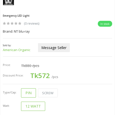
Emergency LED Light
(0 reviews)
In stock
Brand: NT blu-ray
Sold by:
Message Seller
American Organic
Price:
Tk880
/pcs
Tk572
Discount Price:
/pcs
Type/Cap:
PIN
SCREW
Watt:
12 WATT