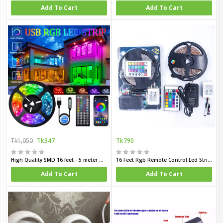
Add To Cart
Add To Cart
Tk1,050
Tk347
Tk790
High Quality SMD 16 feet - 5 meter DC 12V LED Strip Light App and Remote Control RGB Color Special Lights for Room Decoration
16 Feet Rgb Remote Control Led Strip Light - Rgb Light
Add To Cart
Add To Cart