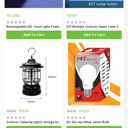
Tk1,250
Tk550
Rechargeable LED Torch Light Power Bank Waterproof
E27 Multiple Controls Smart Timer Switch Lamp Holder
Add To Cart
Add To Cart
Tk650
Tk520
Tk325
Tk293
Outdoor Camping Lights vintage Dry battery easy hanging system
NT blu-ray Lifeup series Bulb