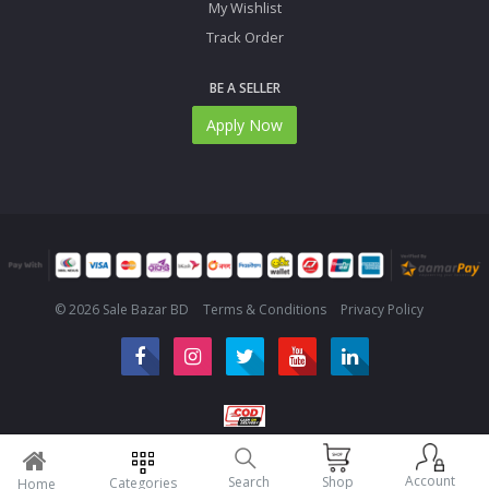
My Wishlist
Track Order
BE A SELLER
Apply Now
© 2026 Sale Bazar BD
Terms & Conditions
Privacy Policy
Account
Search
Shop
Categories
Home