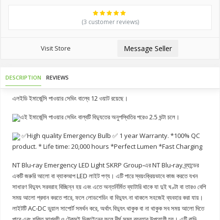
(3 customer reviews)
Visit Store
Message Seller
DESCRIPTION
REVIEWS
এলইডি ইমার্জেন্সি পাওয়ার সেভিং বাল্বে 12 ওয়াট রয়েছে।
এই ইমার্জেন্সি পাওয়ার সেভিং বাল্বটি বিদ্যুতের অনুপস্থিতির পরেও 2.5 ঘন্টা চলে।
✅High quality Emergency Bulb ✅ 1 year Warranty. *100% QC
product. * Life time: 20,000 hours *Perfect Lumen *Fast Charging
NT Blu‑ray Emergency LED Light SKRP Group‑এর NT Blu‑ray ব্র্যান্ডের
একটি জরুরি আলো বা ব্যাকআপ LED লাইট পণ্য। এটি পারে স্বয়ংক্রিয়ভাবে কাজ করতে যখন
সাধারণ বিদ্যুৎ সরবরাহ বিচ্ছিন্ন হয় এবং এতে অন্তর্নির্মিত ব্যাটারি থাকে যা দুই ঘণ্টা বা তারও বেশি
সময় আলো প্রদান করতে পারে, ফলে লোডশেডিং বা বিদ্যুৎ না থাকলে সহজেই ব্যবহার করা যায়।
লাইটটি AC‑DC ডুয়াল সাপোর্ট সমর্থন করে, অর্থাৎ বিদ্যুৎ থাকুক বা না থাকুক সব সময় আলো দিতে
পারে এবং শক্তি সাশ্রয়ী ও টেকসই ডিজাইনের ফলে দীর্ঘ সময় ব্যবহার উপযোগী হয়। এটি বাড়ি,