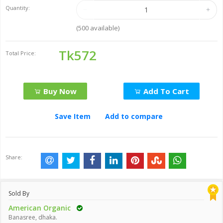
Quantity:
(
500
available)
Tk572
Total Price:
Buy Now
Add To Cart
Save Item
Add to compare
Share:
Sold By
American Organic
Banasree, dhaka.