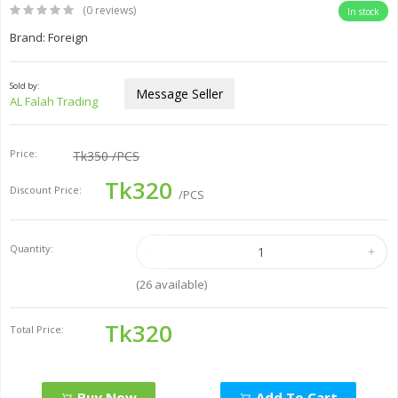
(0 reviews)
In stock
Brand: Foreign
Sold by:
Message Seller
AL Falah Trading
Price:
Tk350
/PCS
Tk320
Discount Price:
/PCS
Quantity:
(
26
available)
Tk320
Total Price:
Buy Now
Add To Cart