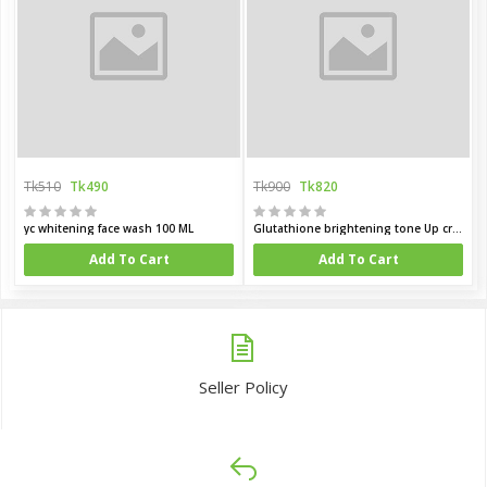
Tk510
Tk490
Tk900
Tk820
yc whitening face wash 100 ML
Glutathione brightening tone Up cream 45ML (korea)
Add To Cart
Add To Cart
Seller Policy