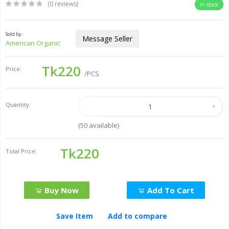
(0 reviews)
In stock
Sold by:
Message Seller
American Organic
Tk220
Price:
/PCS
Quantity:
(
50
available)
Tk220
Total Price:
Buy Now
Add To Cart
Save Item
Add to compare