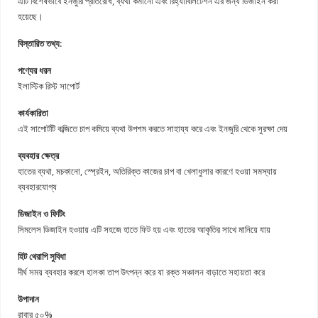
এটি বিশেষভাবে ইনজুরি প্রতিরোধ, ব্যথা কমানো এবং রিহ্যাবিলিটেশন এর জন্য ডিজাইন করা
হয়েছে।
বিস্তারিত তথ্য:
পণ্যের ধরন
ইলাস্টিক রিস্ট সাপোর্ট
কার্যকারিতা
এই সাপোর্টটি কব্জিতে চাপ কমিয়ে ব্যথা উপশম করতে সাহায্য করে এবং ইনজুরি থেকে সুরক্ষা দেয়
ব্যবহার ক্ষেত্র
হাতের ব্যথা, মচকানো, স্প্রেইন, অতিরিক্ত কাজের চাপ বা খেলাধুলার কারণে হওয়া সমস্যায়
ব্যবহারযোগ্য
ডিজাইন ও ফিটিং
সিমলেস ডিজাইন হওয়ায় এটি সহজে হাতে ফিট হয় এবং হাতের আকৃতির সাথে মানিয়ে যায়
হিট থেরাপি সুবিধা
দীর্ঘ সময় ব্যবহার করলে হালকা তাপ উৎপন্ন করে যা রক্ত সঞ্চালন বাড়াতে সহায়তা করে
উপাদান
রাবার ৫০%