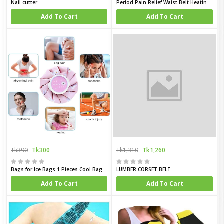
Nail cutter
Period Pain Relief Waist Belt Heating Pad Device
Add To Cart
Add To Cart
Tk390
Tk300
Tk1,310
Tk1,260
Bags for Ice Bags 1 Pieces Cool Bags with Screw Lid Reusable First Aid Ice Bag Reusable Ice Bag Waterproof Bag for Pain Relief Cooling Pads
LUMBER CORSET BELT
Add To Cart
Add To Cart