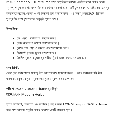
MXN Shampoo 360 Perfume হলো আধুনিক হারবালের একটি হারবাল হেয়ার কেয়ার
শ্যাম্পু, যা চুল ও মাথার ত্বক পরিষ্কার রাখতে সহায়তা করে। এটি চুলের ময়লা ও অতিরিক্ত তেল দূর
করে চুলকে সতেজ, কোমল ও প্রাণবন্ত রাখতে সাহায্য করে। এর মনোমুগ্ধকর 360 পারফিউম
সুগন্ধ দীর্ঘ সময় চুলে সতেজ অনুভূতি প্রদান করে।
উপকারিতা:
চুল ও স্ক্যাল্প গভীরভাবে পরিষ্কার করে।
চুলের শুষ্কতা ও রুক্ষতা কমাতে সহায়ক।
চুলকে নরম, মসৃণ ও উজ্জ্বল দেখাতে সাহায্য করে।
দীর্ঘস্থায়ী সুগন্ধে চুলকে সতেজ রাখে।
নিয়মিত ব্যবহারে চুলের স্বাভাবিক সৌন্দর্য বজায় রাখতে সহায়তা করে।
ব্যবহারবিধি:
ভেজা চুলে পরিমাণমতো শ্যাম্পু নিয়ে আলতোভাবে ম্যাসাজ করুন। এরপর পরিষ্কার পানি দিয়ে
ভালোভাবে ধুয়ে ফেলুন। প্রয়োজনে পুনরায় ব্যবহার করতে পারেন।
পরিমাণ:
250ml / 360 Perfume ভ্যারিয়েন্ট
ব্র্যান্ড:
MXN Modern Herbal
চুলের সতেজতা, কোমলতা এবং মনোরম সুগন্ধের জন্য MXN Shampoo 360 Perfume
হতে পারে আপনার দৈনন্দিন হেয়ার কেয়ারের একটি চমৎকার পছন্দ।