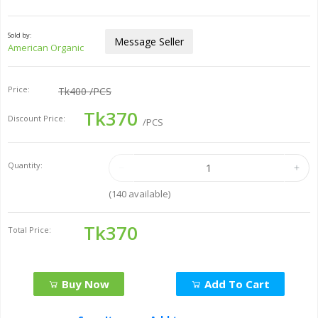
Sold by:
Message Seller
American Organic
Price:
Tk400
/PCS
Tk370
Discount Price:
/PCS
Quantity:
(
140
available)
Tk370
Total Price:
Buy Now
Add To Cart