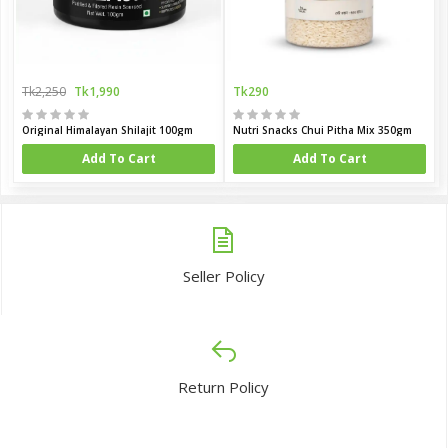
Tk2,250
Tk1,990
Tk290
Original Himalayan Shilajit 100gm
Nutri Snacks Chui Pitha Mix 350gm
Add To Cart
Add To Cart
Seller Policy
Return Policy