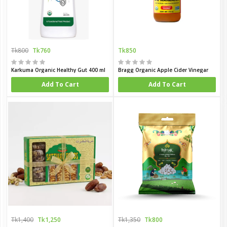
Tk800
Tk760
Tk850
Karkuma Organic Healthy Gut 400 ml
Bragg Organic Apple Cider Vinegar
Add To Cart
Add To Cart
Tk1,400
Tk1,250
Tk1,350
Tk800