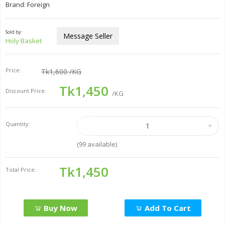
Brand: Foreign
Sold by:
Message Seller
Holy Basket
Price:
Tk1,600
/KG
Tk1,450
Discount Price:
/KG
Quantity:
(
99
available)
Tk1,450
Total Price:
Buy Now
Add To Cart