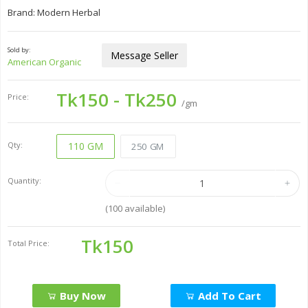
Brand: Modern Herbal
Sold by:
Message Seller
American Organic
Tk150 - Tk250
Price:
/gm
Qty:
110 GM
250 GM
Quantity:
(
100
available)
Tk150
Total Price:
Buy Now
Add To Cart