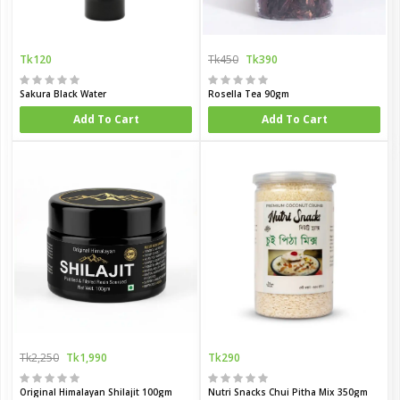
Tk120
Tk450
Tk390
Sakura Black Water
Rosella Tea 90gm
Add To Cart
Add To Cart
Tk2,250
Tk1,990
Tk290
Original Himalayan Shilajit 100gm
Nutri Snacks Chui Pitha Mix 350gm