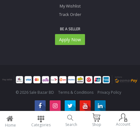
My Wishlist
Track Order
BE A SELLER
Apply Now
© 2026 Sale Bazar BD
Terms & Conditions
Privacy Policy
Account
Search
Shop
Categories
Home