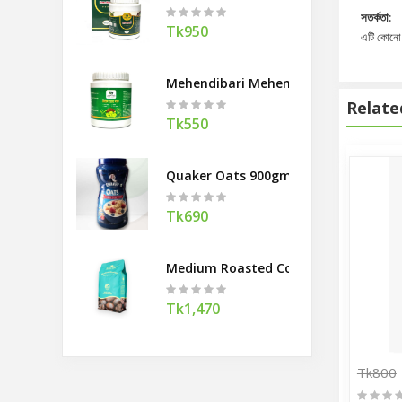
সতর্কতা:
Tk950
এটি কোনো ও
Mehendibari Mehendi Hair Pack 200
Relate
Tk550
Quaker Oats 900gm
Tk690
Medium Roasted Coffee Beans Banco
Tk1,470
Tk800