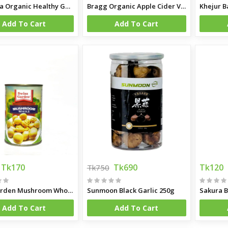
Karkuma Organic Healthy Gut 400 ml
Bragg Organic Apple Cider Vinegar
Khejur B
Add To Cart
Add To Cart
Tk170
Tk690
Tk120
Tk750
Swis Garden Mushroom Whole 400g
Sunmoon Black Garlic 250g
Sakura B
Add To Cart
Add To Cart