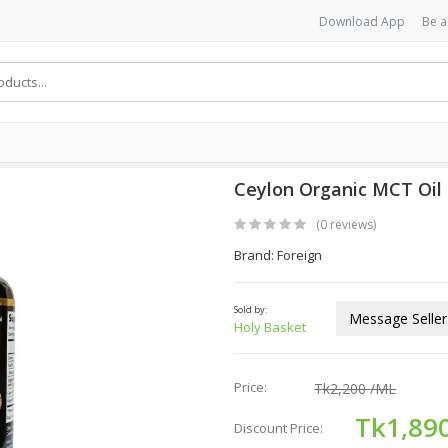
Download App
Be a
Ceylon Organic MCT Oil
(0 reviews)
Brand: Foreign
Sold by:
Message Seller
Holy Basket
Price:
Tk2,200
/ML
Tk1,89
Discount Price: