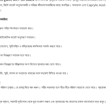
সচেতন, কিটো ডায়েট অনুসরণকারী ও সক্রিয় জীবনযাপনকারীদের কাছে জনপ্রিয়। সাধারণত এতে Caprylic Ac
ে।
পকারিতা:
্রুত শক্তি উৎপাদনে সহায়তা করে।
িটোজেনিক ডায়েট অনুসরণে সহায়ক।
নোযোগ, স্মৃতিশক্তি ও মস্তিষ্কের কার্যক্ষমতা সমর্থন করতে পারে।
্ষুধা নিয়ন্ত্রণে সহায়ক হতে পারে।
জন নিয়ন্ত্রণের পরিকল্পনার অংশ হিসেবে ব্যবহার করা যেতে পারে।
ফি, স্মুদি, সালাদ বা অন্যান্য খাবারের সঙ্গে সহজেই মিশিয়ে খাওয়া যায়।
:
প পরিমাণ (প্রায় ১ চা চামচ) দিয়ে শুরু করুন। শরীর অভ্যস্ত হলে ধীরে ধীরে পরিমাণ বাড়ানো যেতে পারে। প্রয়োজনে
্ক স্থানে, সরাসরি সূর্যালোক থেকে দূরে সংরক্ষণ করুন এবং ব্যবহারের পর বোতলের ঢাকনা ভালোভাবে বন্ধ রাখুন
m