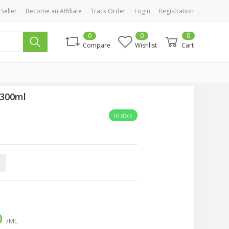
 Seller
Become an Affiliate
Track Order
Login
Registration
0
0
0
Compare
Wishlist
Cart
 300ml
In stock
0
/ML