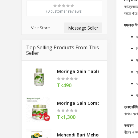
স্বাস্থ্য
(0 customer reviews)
করতে পার
সম্ভাব্য উ
Visit Store
Message Seller
দ
Top Selling Products From This
ক
Seller
ম
Moringa Gain Tablel 90
ক
ও
Tk490
ক
Moringa Gain Combo Offer
ব্যবহারবিধি
প্রথমে অল্
Tk1,300
সংরক্ষণ:
শীতল ও শুষ
Mehendi Bari Mehedi Hair Pack 400g