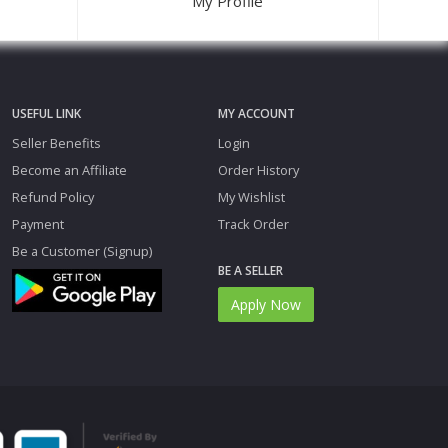
My Profile
USEFUL LINK
MY ACCOUNT
Seller Benefits
Login
Become an Affiliate
Order History
Refund Policy
My Wishlist
Payment
Track Order
Be a Customer (Signup)
BE A SELLER
Apply Now