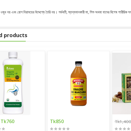
ষুধ নয় এবং রোগ নিরাময়ের উদ্দেশ্যে তৈরি নয়। গর্ভবতী, স্তন্যদানকারী মা, শিশু অথবা যাদের বিশেষ শারীরিক
gm
d products
ff 500gm
Tk760
Tk850
Tk1,40