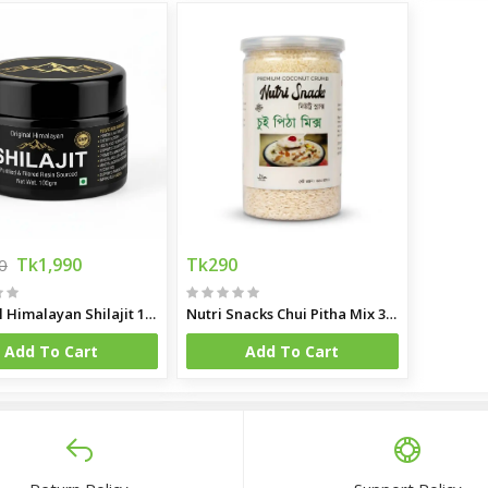
Tk1,990
Tk290
0
Original Himalayan Shilajit 100gm
Nutri Snacks Chui Pitha Mix 350gm
Add To Cart
Add To Cart