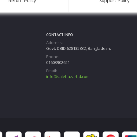
Return Policy
Support Policy
CONTACT INFO
Address:
Govt. DBID:628135832, Bangladesh.
Phone:
01603902621
Email:
info@salebazarbd.com