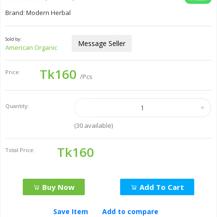
Brand: Modern Herbal
Sold by:
Message Seller
American Organic
Tk160
Price:
/Pcs
Quantity:
(
30
available)
Tk160
Total Price:
Buy Now
Add To Cart
Save Item
Add to compare