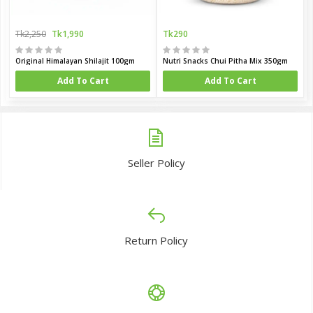
Tk2,250
Tk1,990
Tk290
Original Himalayan Shilajit 100gm
Nutri Snacks Chui Pitha Mix 350gm
Add To Cart
Add To Cart
Seller Policy
Return Policy