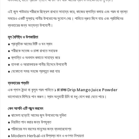
এই জুস পাউডার শরীরকে রিফ্রেশ রাখতে সাহায্য করে, কাজের ক্লান্তি কমায় এবং গরম বা ব্যস্ত
সময়েও একটি সুস্বাদু পানীয় উপভোগের সুযোগ দেয়। পানিতে দ্রুত মিশে যায় এবং প্রতিদিনের
ব্যবহারের জন্য অত্যন্ত উপযোগী।
মূল বৈশিষ্ট্য ও উপকারিতা
● প্রাকৃতিক আমের মিষ্টি ও ঘন স্বাদ
● শরীরকে সতেজ ও চাঙ্গা রাখতে সহায়ক
● ক্লান্তি ও অবসাদ কমাতে সাহায্য করে
● হালকা ও আরামদায়ক পানীয় হিসেবে উপযোগী
● যেকোনো সময় সহজে প্রস্তুত করা যায়
ব্যবহারের পদ্ধতি
এক গ্লাস ঠান্ডা বা কুসুম গরম পানিতে
১ চা চামচ Drip Mango Juice Powder
ভালোভাবে মিশিয়ে পান করুন। স্বাদ অনুযায়ী চিনি বা মধু যোগ করা যেতে পারে।
কেন আপনি এটি পছন্দ করবেন
● ঝামেলা ছাড়াই আমের জুস উপভোগের সুবিধা
● নিয়মিত পান করার জন্য উপযুক্ত
● পরিবারের সব বয়সের মানুষের জন্য ব্যবহারযোগ্য
● Modern Herbal-এর বিশ্বস্ত মান ও গুণগত নিশ্চয়তা