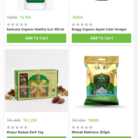
Tk800
Tk760
Tk850
Karkuma Organic Healthy Gut 400 ml
Bragg Organic Apple Cider Vinegar
Add To Cart
Add To Cart
Tk1,400
Tk1,250
Tk1,350
Tk800
Khejur Badam Barfi 1kg
Mitmak Makhana 250gm