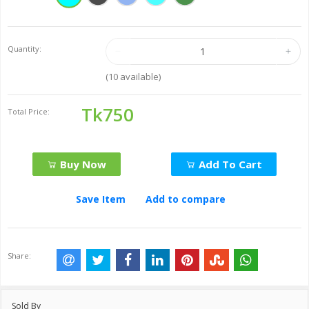
Quantity:
(
10
available)
Tk750
Total Price:
Buy Now
Add To Cart
Save Item
Add to compare
Share:
Sold By