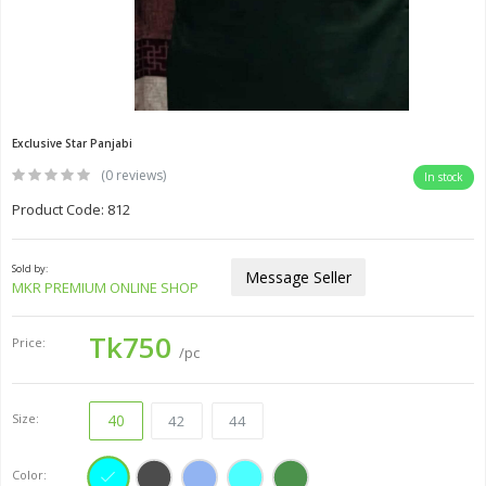
Exclusive Star Panjabi
(0 reviews)
In stock
Product Code: 812
Sold by:
Message Seller
MKR PREMIUM ONLINE SHOP
Tk750
Price:
/pc
Size:
40
42
44
Color: