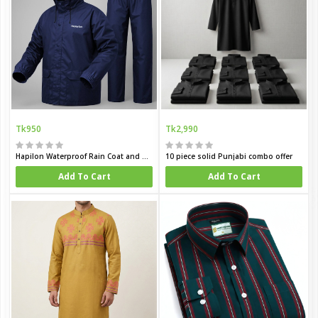
Tk950
Tk2,990
Hapilon Waterproof Rain Coat and Pants
10 piece solid Punjabi combo offer
Add To Cart
Add To Cart