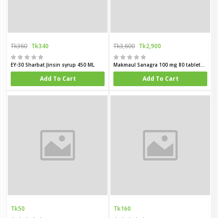
Tk360
Tk340
Tk3,600
Tk2,900
EY-30 Sharbat Jinsin syrup 450 ML
Makmaul Sanagra 100 mg 80 tablets box
Add To Cart
Add To Cart
Tk50
Tk160