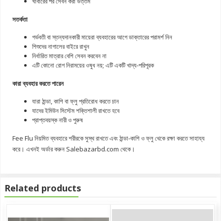
খাবারের পর সেবন করা উত্তম
সতর্কতা
গর্ভবতী বা স্তন্যদানকারী মায়েরা ব্যবহারের আগে ডাক্তারের পরামর্শ নিন
শিশুদের নাগালের বাইরে রাখুন
নির্ধারিত মাত্রার বেশি সেবন করবেন না
এটি কোনো রোগ নিরাময়ের ওষুধ নয়; এটি একটি খাদ্য-পরিপূরক
কারা ব্যবহার করতে পারেন
যারা ঠান্ডা, কাশি বা ফ্লু প্রতিরোধ করতে চান
যাদের ইমিউন সিস্টেম শক্তিশালী রাখতে হবে
প্রাপ্তবয়স্ক নারী ও পুরুষ
Fee Flu নিয়মিত ব্যবহারে শরীরকে সুস্থ রাখতে এবং ঠান্ডা-কাশি ও ফ্লু থেকে রক্ষা করতে সাহায্য
করে। এখনই অর্ডার করুন Salebazarbd.com থেকে।
Related products