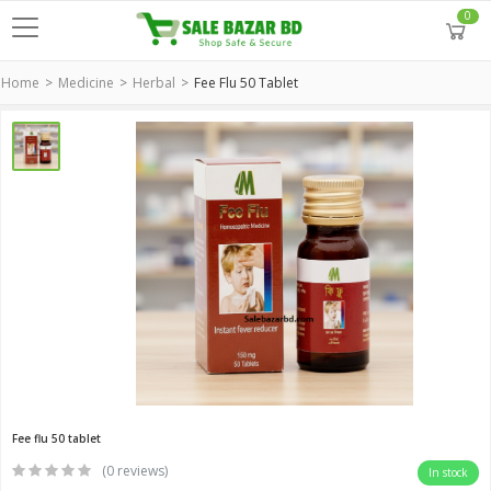
0
Home
Medicine
Herbal
Fee Flu 50 Tablet
Fee flu 50 tablet
(0 reviews)
In stock