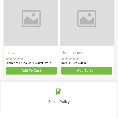
Tk170
Tk170
Tk162
Diabetics China Gold 450ml Syrup
Korola Juice 450 ml
Add To Cart
Add To Cart
Seller Policy