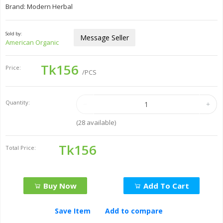
Brand: Modern Herbal
Sold by:
Message Seller
American Organic
Tk156
Price:
/PCS
Quantity:
(
28
available)
Tk156
Total Price:
Buy Now
Add To Cart
Save Item
Add to compare