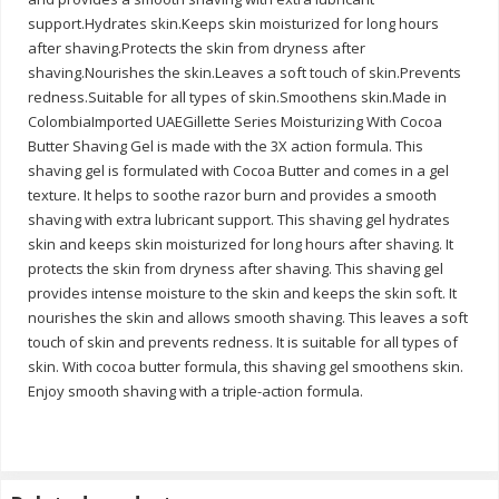
support.Hydrates skin.Keeps skin moisturized for long hours
after shaving.Protects the skin from dryness after
shaving.Nourishes the skin.Leaves a soft touch of skin.Prevents
redness.Suitable for all types of skin.Smoothens skin.Made in
ColombiaImported UAEGillette Series Moisturizing With Cocoa
Butter Shaving Gel is made with the 3X action formula. This
shaving gel is formulated with Cocoa Butter and comes in a gel
texture. It helps to soothe razor burn and provides a smooth
shaving with extra lubricant support. This shaving gel hydrates
skin and keeps skin moisturized for long hours after shaving. It
protects the skin from dryness after shaving. This shaving gel
provides intense moisture to the skin and keeps the skin soft. It
nourishes the skin and allows smooth shaving. This leaves a soft
touch of skin and prevents redness. It is suitable for all types of
skin. With cocoa butter formula, this shaving gel smoothens skin.
Enjoy smooth shaving with a triple-action formula.