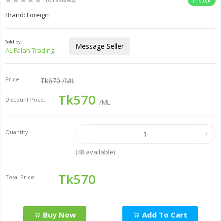
In stock
Brand: Foreign
Sold by:
Message Seller
AL Falah Trading
Price:
Tk670
/ML
Tk570
Discount Price:
/ML
Quantity:
(
48
available)
Tk570
Total Price:
Buy Now
Add To Cart