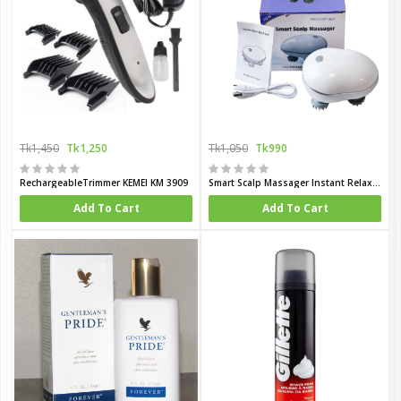
Tk1,450
Tk1,250
Tk1,050
Tk990
RechargeableTrimmer KEMEI KM 3909
Smart Scalp Massager Instant Relaxation Healthy Hair
Add To Cart
Add To Cart