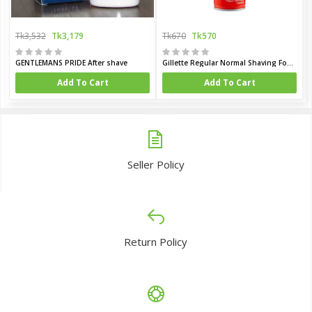
Tk3,532
Tk3,179
Tk670
Tk570
GENTLEMANS PRIDE After shave
Gillette Regular Normal Shaving Foam 200 ml (UK)
Add To Cart
Add To Cart
Seller Policy
Return Policy