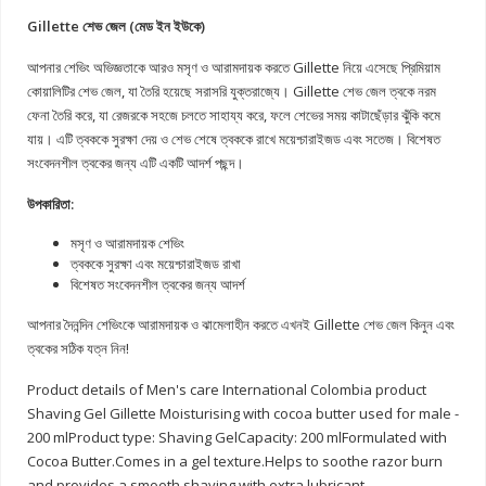
Gillette শেভ জেল (মেড ইন ইউকে)
আপনার শেভিং অভিজ্ঞতাকে আরও মসৃণ ও আরামদায়ক করতে Gillette নিয়ে এসেছে প্রিমিয়াম
কোয়ালিটির শেভ জেল, যা তৈরি হয়েছে সরাসরি যুক্তরাজ্যে। Gillette শেভ জেল ত্বকে নরম
ফেনা তৈরি করে, যা রেজরকে সহজে চলতে সাহায্য করে, ফলে শেভের সময় কাটাছেঁড়ার ঝুঁকি কমে
যায়। এটি ত্বককে সুরক্ষা দেয় ও শেভ শেষে ত্বককে রাখে ময়েশ্চারাইজড এবং সতেজ। বিশেষত
সংবেদনশীল ত্বকের জন্য এটি একটি আদর্শ পছন্দ।
উপকারিতা:
মসৃণ ও আরামদায়ক শেভিং
ত্বককে সুরক্ষা এবং ময়েশ্চারাইজড রাখা
বিশেষত সংবেদনশীল ত্বকের জন্য আদর্শ
আপনার দৈনন্দিন শেভিংকে আরামদায়ক ও ঝামেলাহীন করতে এখনই Gillette শেভ জেল কিনুন এবং
ত্বকের সঠিক যত্ন নিন!
Product details of Men's care International Colombia product
Shaving Gel Gillette Moisturising with cocoa butter used for male -
200 mlProduct type: Shaving GelCapacity: 200 mlFormulated with
Cocoa Butter.Comes in a gel texture.Helps to soothe razor burn
and provides a smooth shaving with extra lubricant