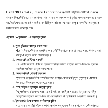
Helfit 30 Tablets
(Botanic Laboratories) একটি প্রাকৃতিক/হের্বাল (Unani)
খাদ্য‐সাপ্লিমেন্ট হিসেবে বাজারে পাওয়া যায়, সাধারণত হজম ও ক্ষুধা বৃদ্ধির জন্য ব্যবহৃত হয়। এতে
প্রচলিত উপাদানগুলো হার্বাল ও মিনারেল ভিত্তিক, শরীরের পেট‐হজম ও ক্ষুধা সম্পর্কিত কার্যক্রমকে
সহায়তা করার উদ্দেশ্যে তৈরি।
হেলফিট ৩০ ট্যাবলেট এর সম্ভাব্য সুবিধা
ক্ষুধা বৃদ্ধিতে সাহায্য করতে পারে
Helfit ট্যাবলেট খাওয়ার রুচি বা অ্যাপেটাইট বাড়াতে সহায়তা করতে পারে, বিশেষত যারা
কম ক্ষুধা অনুভব করেন তাদের জন্য।
হজম (ডাইজেস্টিভ) সাপোর্ট
এটি পেটের ভরাটতা, গ্যাস বা হজমে অস্বস্তি কমাতে সাহায্য করতে পারে এবং হজমের
সামগ্রিক প্রক্রিয়া উন্নত করতে পারে।
হজম‐সংশ্লিষ্ট গোলমাল কমাতে
গ্যাস্ট্রিক বা ব্যাকটেরিয়া‐সম্পর্কিত হজম সমস্যা যেমন ফ্ল্যাটুলেন্স (গ্যাস) বা স্টোমাক
ডিসকমফোর্ট কমাতে সহায়ক হতে পারে।
দেহে শক্তি ও স্বাস্থ্যের অনুভূতি বৃদ্ধি
কিছু প্রতিবেদনে উল্লেখ আছে যে এটি শরীরের সামগ্রিক স্বাস্থ্যের উন্নয়নে ও শক্তি
অনুভূতিতে সহায়তা করতে পারে, বিশেষত দুর্বলতা বা অ্যানিমিয়া সংক্রান্ত অবস্থায়।
ট্যাবলেটের উপাদানগুলো হার্বাল/প্রাকৃতিক
এতে সাধারণত কাঁচা শরিকাঠ, আদা, লবণ ও কিছু হার্বাল উপাদান থাকে, যা পেট‐স্বাস্থ্যকে