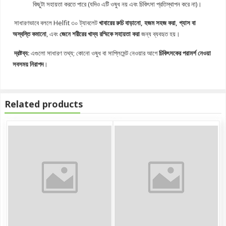
কিছুটা সহায়তা করতে পারে (যদিও এটি ওষুধ নয় এবং চিকিৎসা প্রতিস্থাপন করে না)।
সাধারণভাবে বললে Helfit ৩০ ট্যাবলেট
খাবারের রুচি বাড়ানো, হজম সহজ করা, গ্যাস বা
অস্বস্তি কমানো
, এবং
জেনে শরীরের খাদ্য রস্মিকে সহায়তা করা
জন্য ব্যবহৃত হয়।
দ্রষ্টব্য:
এগুলো সাধারণ তথ্য; কোনো ওষুধ বা সাপ্লিমেন্ট নেওয়ার আগে
চিকিৎসকের পরামর্শ নেওয়া
সবসময় নিরাপদ
।
Related products