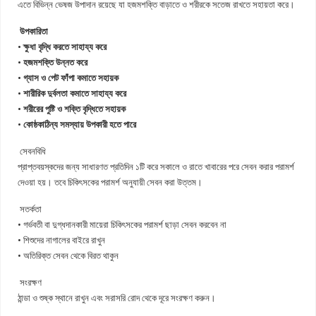
এতে বিভিন্ন ভেষজ উপাদান রয়েছে যা হজমশক্তি বাড়াতে ও শরীরকে সতেজ রাখতে সহায়তা করে।
উপকারিতা
• ক্ষুধা বৃদ্ধি করতে সাহায্য করে
• হজমশক্তি উন্নত করে
• গ্যাস ও পেট ফাঁপা কমাতে সহায়ক
• শারীরিক দুর্বলতা কমাতে সাহায্য করে
• শরীরের পুষ্টি ও শক্তি বৃদ্ধিতে সহায়ক
• কোষ্ঠকাঠিন্য সমস্যায় উপকারী হতে পারে
সেবনবিধি
প্রাপ্তবয়স্কদের জন্য সাধারণত প্রতিদিন ১টি করে সকালে ও রাতে খাবারের পরে সেবন করার পরামর্শ
দেওয়া হয়। তবে চিকিৎসকের পরামর্শ অনুযায়ী সেবন করা উত্তম।
সতর্কতা
• গর্ভবতী বা দুগ্ধদানকারী মায়েরা চিকিৎসকের পরামর্শ ছাড়া সেবন করবেন না
• শিশুদের নাগালের বাইরে রাখুন
• অতিরিক্ত সেবন থেকে বিরত থাকুন
সংরক্ষণ
ঠান্ডা ও শুষ্ক স্থানে রাখুন এবং সরাসরি রোদ থেকে দূরে সংরক্ষণ করুন।