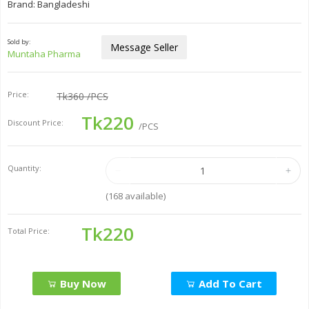
Brand: Bangladeshi
Sold by:
Message Seller
Muntaha Pharma
Price:
Tk360
/PCS
Tk220
Discount Price:
/PCS
Quantity:
(
168
available)
Tk220
Total Price:
Buy Now
Add To Cart