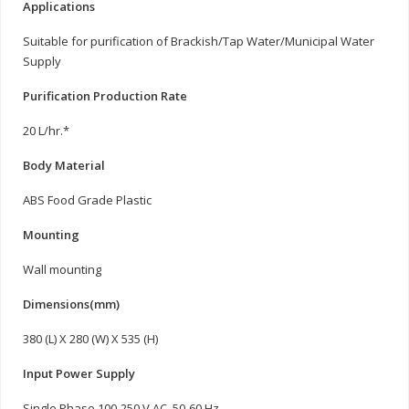
Applications
Suitable for purification of Brackish/Tap Water/Municipal Water
Supply
Purification Production Rate
20 L/hr.*
Body Material
ABS Food Grade Plastic
Mounting
Wall mounting
Dimensions(mm)
380 (L) X 280 (W) X 535 (H)
Input Power Supply
Single Phase 100-250 V AC, 50-60 Hz