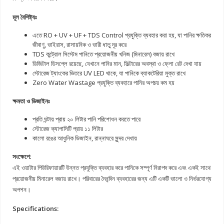
মূল বৈশিষ্ট্যঃ
এতে RO + UV + UF + TDS Control প্রযুক্তি ব্যবহার করা হয়, যা পানির ক্ষতিকর
জীবাণু, ভাইরাস, রাসায়নিক ও ভারী ধাতু দূর করে
TDS কন্ট্রোল সিস্টেম পানিতে প্রয়োজনীয় খনিজ (মিনারেল) বজায় রাখে
ডিজিটাল ডিসপ্লে রয়েছে, যেখানে পানির মান, ফিল্টারের অবস্থা ও ফ্লো রেট দেখা যায়
স্টোরেজ ট্যাংকের ভিতরে UV LED থাকে, যা পানিকে ব্যাকটেরিয়া মুক্ত রাখে
Zero Water Wastage প্রযুক্তি ব্যবহারে পানির অপচয় কম হয়
ক্ষমতা ও ডিজাইনঃ
প্রতি ঘন্টায় প্রায় ২০ লিটার পানি পরিশোধন করতে পারে
স্টোরেজ ক্যাপাসিটি প্রায় ১১ লিটার
কালো রঙের আধুনিক ডিজাইন, রান্নাঘরে সুন্দর দেখায়
সংক্ষেপে:
এই ওয়াটার পিউরিফায়ারটি উন্নত প্রযুক্তি ব্যবহার করে পানিকে সম্পূর্ণ নিরাপদ করে এবং একই সাথে
প্রয়োজনীয় মিনারেল বজায় রাখে। পরিবারের দৈনন্দিন ব্যবহারের জন্য এটি একটি ভালো ও নির্ভরযোগ্য
অপশন।
Specifications: