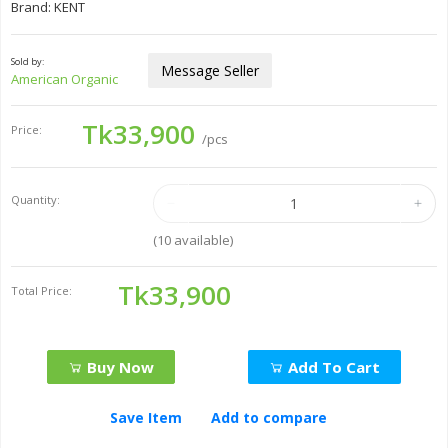
Brand: KENT
Sold by:
Message Seller
American Organic
Tk33,900
Price:
/pcs
Quantity:
(
10
available)
Tk33,900
Total Price:
Buy Now
Add To Cart
Save Item
Add to compare