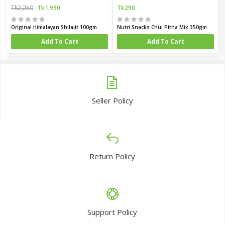
Tk2,250
Tk1,990
Tk290
Original Himalayan Shilajit 100gm
Nutri Snacks Chui Pitha Mix 350gm
Add To Cart
Add To Cart
Seller Policy
Return Policy
Support Policy