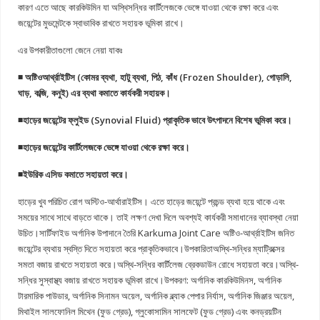
কারণ এতে আছে কারকিউমিন যা অস্থিসন্ধির কার্টিলেজকে ভেঙ্গে যাওয়া থেকে রক্ষা করে এবং
জয়েন্টের মুভমেন্টকে স্বাভাবিক রাখতে সহায়ক ভূমিকা রাখে।
এর উপকারীতাগুলো জেনে নেয়া যাকঃ
◾ অষ্টিওআর্থ্রাইটিস (কোমর ব্যথা, হাটু ব্যথা, পিঠ, কাঁধ (Frozen Shoulder), গোড়ালি,
ঘাড়, কব্জি, কনুই) এর ব্যথা কমাতে কার্যকরী সহায়ক।
◾হাড়ের জয়েন্টের ফ্লুইড (Synovial Fluid) প্রাকৃতিক ভাবে উৎপাদনে বিশেষ ভূমিকা করে।
◾হাড়ের জয়েন্টের কার্টিলেজকে ভেঙ্গে যাওয়া থেকে রক্ষা করে।
◾ইউরিক এসিড কমাতে সহায়তা করে।
হাড়ের খুব পরিচিত রোগ অস্টিও-আর্থারাইটিস। এতে হাড়ের জয়েন্টে প্রচন্ড ব্যথা হয়ে থাকে এবং
সময়ের সাথে সাথে বাড়তে থাকে। তাই লক্ষণ দেখা দিলে অবশ্যই কার্যকরী সমাধানের ব্যাবস্থা নেয়া
উচিত।সার্টিফাইড অর্গানিক উপাদানে তৈরি Karkuma Joint Care অষ্টিও-আর্থ্রাইটিস জনিত
জয়েন্টের ব্যথায় স্বস্তি দিতে সহায়তা করে প্রাকৃতিকভাবে।উপকারিতাঅস্থি-সন্ধির ম্যাট্রিক্সের
সমতা বজায় রাখতে সহায়তা করে।অস্থি-সন্ধির কার্টিলেজ ব্রেকডাউন রোধে সহায়তা করে।অস্থি-
সন্ধির সুস্বাস্থ্য বজায় রাখতে সহায়ক ভূমিকা রাখে।উপকরণ: অর্গানিক কারকিউমিনস, অর্গানিক
টারমারিক পাউডার, অর্গানিক সিনামন অয়েল, অর্গানিক ব্ল্যাক পেপার নির্যাস, অর্গানিক জিঞ্জার অয়েল,
মিথাইল সালফোনিল মিথেন (ফুড গ্রেড), গ্লুকোসামিন সালফেট (ফুড গ্রেড) এবং কনড্রয়টিন