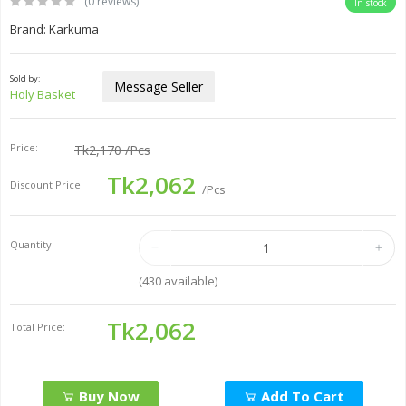
(0 reviews)
In stock
Brand: Karkuma
Sold by:
Message Seller
Holy Basket
Price:
Tk2,170
/Pcs
Tk2,062
Discount Price:
/Pcs
Quantity:
(
430
available)
Tk2,062
Total Price:
Buy Now
Add To Cart