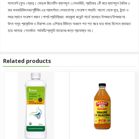
সালফেট (ফুড গ্রেড)। মোড়ক জিলেটিন ক্যাপসুল।সেবনবিধি, প্রতিবার ১টি করে ক্যাপসুল দৈনিক ৩
বার অথবাচিকিৎসক/পুষ্টিবিদ এর পরামর্শমত সেবনযোগ্য।সংরক্ষণ পদ্ধতি: আলো থেকে দূরে, ঠান্ডা ও
শুভ্র স্থানে সংরক্ষণ করুন।পার্শ্ব-প্রতিক্রিয়া: কারকুমা জয়েন্ট গার্ডে ব্যবহৃত উপকরণ/উপকরণের
উৎস সমূহ প্রাকৃতিক ও নিরাপদ এবং এশিয়ার বিভিন্ন অঞ্চলে শত শত বছর ধরে খাদ্য হিসেবে ব্যবহৃত
হয়ে আসছে।সতর্কতা: গর্ভবতী/প্রসূতি মায়েদের জন্য প্রযোজ্য নয়।
Related products