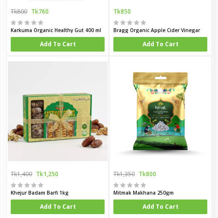
Tk800
Tk760
Tk850
Karkuma Organic Healthy Gut 400 ml
Bragg Organic Apple Cider Vinegar
Add To Cart
Add To Cart
Tk1,400
Tk1,250
Tk1,350
Tk800
Khejur Badam Barfi 1kg
Mitmak Makhana 250gm
Add To Cart
Add To Cart