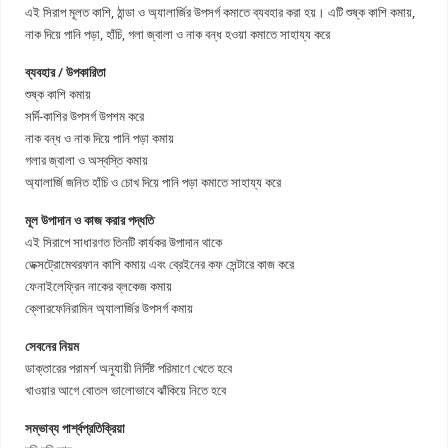
এই সিরাপ মূলত কাশি, ঠান্ডা ও অ্যালার্জির উপসর্গ কমাতে ব্যবহার করা হয়। এটি শুষ্ক কাশি কমায়,
নাক দিয়ে পানি পড়া, হাঁচি, গলা জ্বালা ও নাক বন্ধ হওয়া কমাতে সাহায্য করে
ব্যবহার / উপকারিতা
শুষ্ক কাশি কমায়
সর্দি-কাশির উপসর্গ উপশম করে
নাক বন্ধ ও নাক দিয়ে পানি পড়া কমায়
গলার জ্বালা ও অস্বস্তি কমায়
অ্যালার্জি জনিত হাঁচি ও চোখ দিয়ে পানি পড়া কমাতে সাহায্য করে
মূল উপাদান ও কাজ করার পদ্ধতি
এই সিরাপে সাধারণত তিনটি কার্যকর উপাদান থাকে
ডেক্সট্রোমেথরফান কাশি কমায় এবং ব্রেইনের কফ সেন্টারে কাজ করে
ফেনাইলেফ্রিন নাকের ব্লকেজ কমায়
ক্লোরফেনিরামিন অ্যালার্জির উপসর্গ কমায়
সেবনের নিয়ম
ডাক্তারের পরামর্শ অনুযায়ী নির্দিষ্ট পরিমাণে খেতে হবে
খাওয়ার আগে বোতল ভালোভাবে ঝাঁকিয়ে নিতে হবে
সম্ভাব্য পার্শ্বপ্রতিক্রিয়া