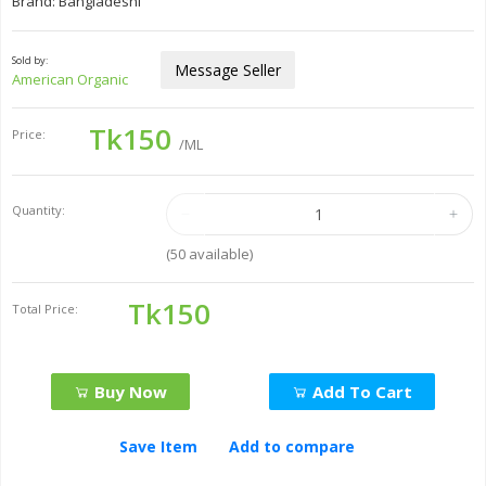
Brand: Bangladeshi
Sold by:
Message Seller
American Organic
Tk150
Price:
/ML
Quantity:
(
50
available)
Tk150
Total Price:
Buy Now
Add To Cart
Save Item
Add to compare