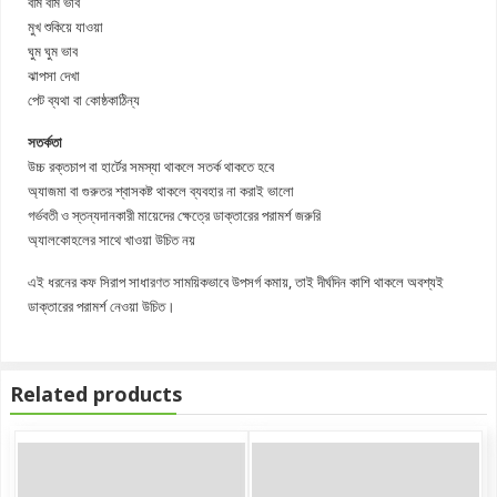
বমি বমি ভাব
মুখ শুকিয়ে যাওয়া
ঘুম ঘুম ভাব
ঝাপসা দেখা
পেট ব্যথা বা কোষ্ঠকাঠিন্য
সতর্কতা
উচ্চ রক্তচাপ বা হার্টের সমস্যা থাকলে সতর্ক থাকতে হবে
অ্যাজমা বা গুরুতর শ্বাসকষ্ট থাকলে ব্যবহার না করাই ভালো
গর্ভবতী ও স্তন্যদানকারী মায়েদের ক্ষেত্রে ডাক্তারের পরামর্শ জরুরি
অ্যালকোহলের সাথে খাওয়া উচিত নয়
এই ধরনের কফ সিরাপ সাধারণত সাময়িকভাবে উপসর্গ কমায়, তাই দীর্ঘদিন কাশি থাকলে অবশ্যই
ডাক্তারের পরামর্শ নেওয়া উচিত।
Related products