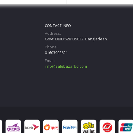
CONTACT INFO
Address:
Govt. DBID:628135832, Bangladesh.
Phone:
01603902621
Email:
info@salebazarbd.com