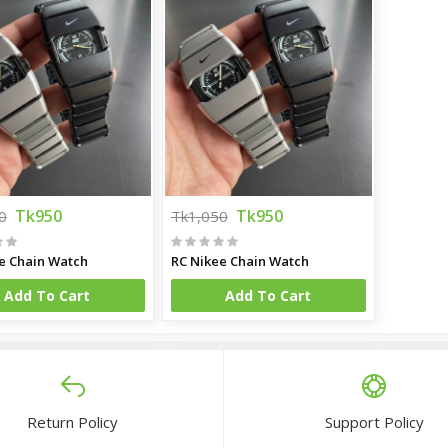
Tk950
Tk950
0
Tk1,050
e Chain Watch
RC Nikee Chain Watch
Add To Cart
Add To Cart
Return Policy
Support Policy