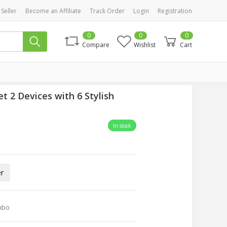
 Seller
Become an Affiliate
Track Order
Login
Registration
0
0
0
Compare
Wishlist
Cart
 2 Devices with 6 Stylish
In stock
r
mbo