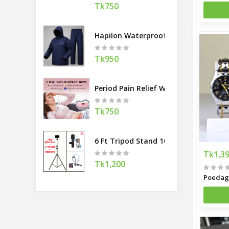
Tk750
Hapilon Waterproof Rain Coat and P
Tk950
Period Pain Relief Waist Belt Heating
Tk750
6 Ft Tripod Stand 10 Ring Light K8 
Tk1,3
Tk1,200