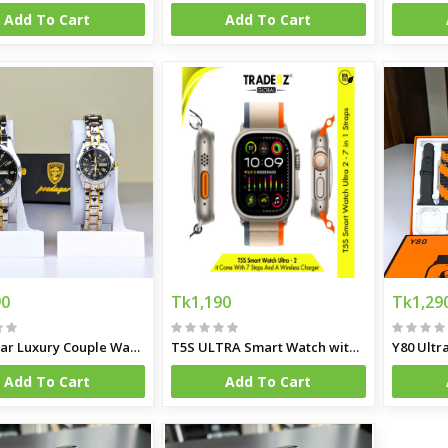
Add To Cart
Add To Cart
ants
 Pad Device
Wireless Microphone Combo
90
Tk1,190
Tk1,29
Poedagar Luxury Couple Watch
T5S ULTRA Smart Watch with 7 straps
Add To Cart
Add To Cart