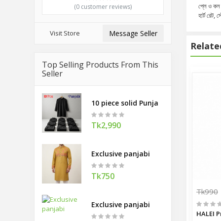
প্লে ও কল
(0 customer reviews)
হার্ট রেট,
Visit Store
Message Seller
Relate
Top Selling Products From This
Seller
10 piece solid Punjabi combo offer
Tk2,990
Exclusive panjabi
Tk750
Tk990
Exclusive panjabi
HALEI P