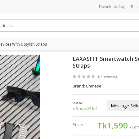
Download App
Be a
vices With 6 Stylish Straps
LAXASFIT Smartwatch Set
Straps
(0 reviews)
Brand: Chinese
Sold by:
Message Selle
E-Shop 24 BD
Tk1,590
Price:
/Co