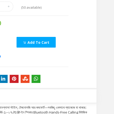
(
50
available)
0
Add To Cart
e
নগ্লাস! স্টাইল, টেকনোলজি আর কমফোর্ট—সবকিছু একসাথে প্যাকেজে যা থাকছে:
চার্জিং (১–২ ঘণ্টা) বিল্ট-ইন স্পিকার Bluetooth Hands-Free Calling মিউজিক