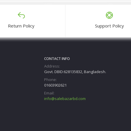
Return Policy
Support Policy
CONTACT INFO
Address:
Govt. DBID:628135832, Bangladesh.
Phone:
01603902621
Email:
info@salebazarbd.com