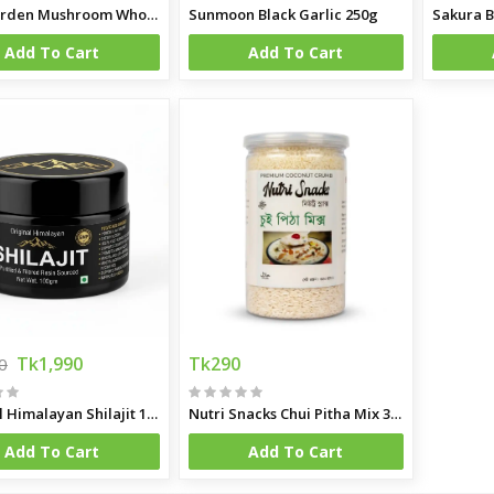
Swis Garden Mushroom Whole 400g
Sunmoon Black Garlic 250g
Sakura B
Add To Cart
Add To Cart
Tk1,990
Tk290
0
Original Himalayan Shilajit 100gm
Nutri Snacks Chui Pitha Mix 350gm
Add To Cart
Add To Cart