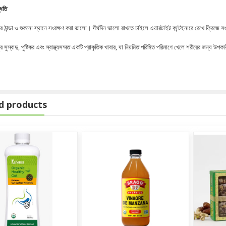
্ধতি
র ঠান্ডা ও শুকনো স্থানে সংরক্ষণ করা ভালো। দীর্ঘদিন ভালো রাখতে চাইলে এয়ারটাইট কন্টেইনারে রেখে ফ্রিজে স
র সুস্বাদু, পুষ্টিকর এবং স্বাস্থ্যসম্মত একটি প্রাকৃতিক খাবার, যা নিয়মিত পরিমিত পরিমাণে খেলে শরীরের জন্য উপক
d products