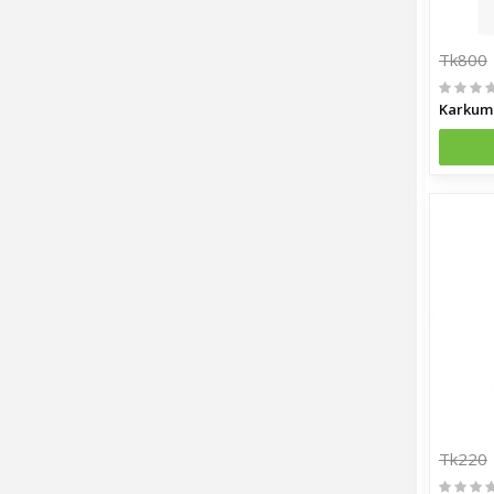
Tk800
Tk220