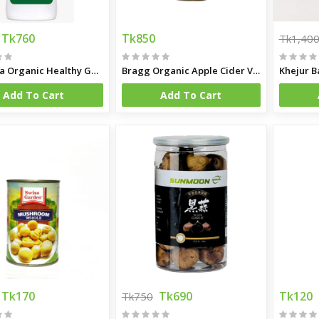
Tk760
Tk850
Tk1,40
Karkuma Organic Healthy Gut 400 ml
Bragg Organic Apple Cider Vinegar
Khejur B
Add To Cart
Add To Cart
Tk170
Tk690
Tk120
Tk750