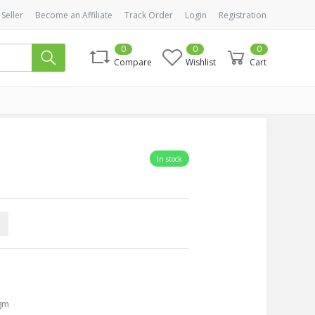
 Seller
Become an Affiliate
Track Order
Login
Registration
0
0
0
Compare
Wishlist
Cart
In stock
gm