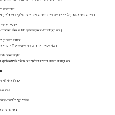
তি উন্নত করে
খাদ্য আঁশ হজম প্রক্রিয়া ভালো রাখতে সাহায্য করে এবং কোষ্ঠকাঠিন্য কমাতে সহায়তা করে।
gm
র স্বাস্থ্যে সহায়ক
 অন্যান্য খনিজ উপাদান হৃদযন্ত্র সুস্থ রাখতে সাহায্য করে।
্পতা দূর করতে সহায়ক
র কারণে এটি রক্তস্বল্পতা কমাতে সাহায্য করতে পারে।
িরোধ ক্ষমতা বাড়ায়
া অ্যান্টিঅক্সিডেন্ট শরীরের রোগ প্রতিরোধ ক্ষমতা বাড়াতে সাহায্য করে।
ায়
ff 500gm
রাসরি খাবার হিসেবে
ুধের সাথে
িভিন্ন ডেজার্ট বা স্মুদি তৈরিতে
োজা ভাঙার সময়