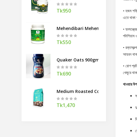
Tk950
• হজম শক্
এতে থাকা 
Mehendibari Mehendi Hair Pack 200
• হৃদযন্ত্রে
পটাশিয়াম ও
Tk550
• রক্তস্বল
আয়রন থাকা
Quaker Oats 900gm
• রোগ প্রত
খেজুরে থাক
Tk690
খাওয়ার উপ
Medium Roasted Coffee Beans Banco
স
Tk1,470
দ
ব
র