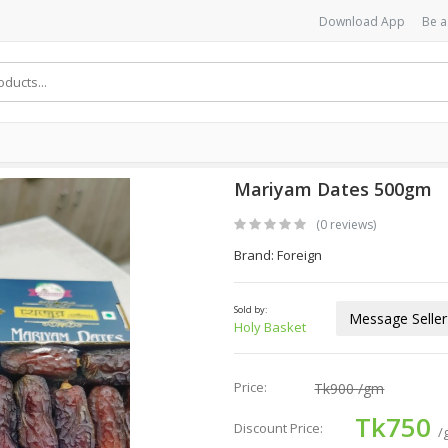
Download App
Be a
Mariyam Dates 500gm
(0 reviews)
Brand: Foreign
Sold by:
Message Seller
Holy Basket
Price:
Tk900
/gm
Tk750
Discount Price:
/