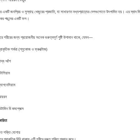
র একটি জনপ্রিয় ও সুস্বাদু খেজুরের প্রজাতি, যা সাধারণত মধ্যপ্রাচ্যের দেশগুলোতে উৎপাদিত হয়। এর স্বাদ মিষ্টি
ের পছন্দের একটি ফল।
রে শরীরের জন্য প্রয়োজনীয় অনেক গুরুত্বপূর্ণ পুষ্টি উপাদান থাকে, যেমন—
্রাকৃতিক শর্করা (গ্লুকোজ ও ফ্রুক্টোজ)
াদ্য আঁশ
টাশিয়াম
্যাগনেসিয়াম
আয়রন
িটামিন বি কমপ্লেক্স
কারিতা
রুত শক্তি যোগায়
m
রে প্রাকৃতিক চিনি থাকায় এটি শরীরে দ্রুত শক্তি প্রদান করে।