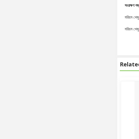
সংরক্ষণ পদ
মরিয়ম খেজু
মরিয়ম খেজু
Relate