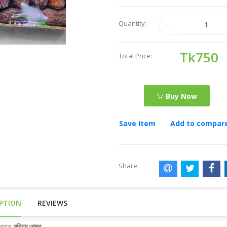
Quantity:
Tk750
Total Price:
Buy Now
Save Item
Add to compar
Share:
IPTION
REVIEWS
খ্যাত
মরিয়ম খেজুর