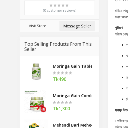
(0 customer reviews)
মরিয়ম খেজু
জন্য অনেক
Visit Store
Message Seller
পুষ্টিগুণ
মরিয়ম খেজু
Top Selling Products From This
প
Seller
খ
Moringa Gain Tablel 90
প
ম
Tk490
Moringa Gain Combo Offer
ভ
Tk1,300
স্বাস্থ্য উপ
• শরীরে দ্
Mehendi Bari Mehedi Hair Pack 400g
মরিয়ম খেজু