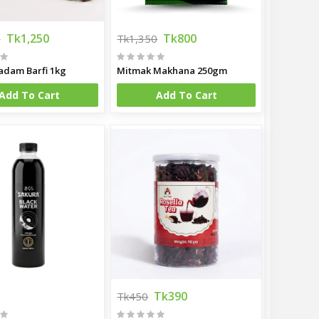
Tk1,250
Tk800
0
Tk1,350
adam Barfi 1kg
Mitmak Makhana 250gm
Add To Cart
Add To Cart
Tk390
Tk450