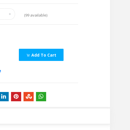
(
99
available)
Add To Cart
e