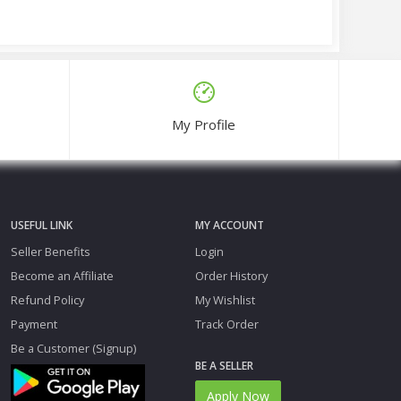
My Profile
USEFUL LINK
MY ACCOUNT
Seller Benefits
Login
Become an Affiliate
Order History
Refund Policy
My Wishlist
Payment
Track Order
Be a Customer (Signup)
BE A SELLER
Apply Now