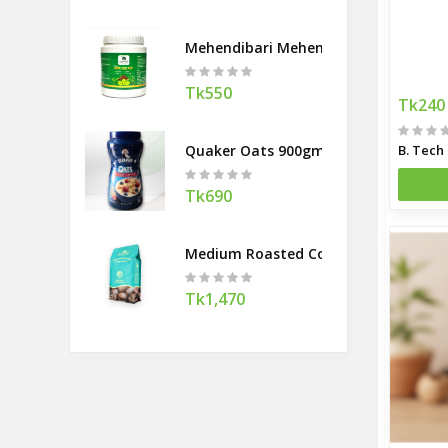
Mehendibari Mehendi Hair Pack 200
Tk550
Tk240
Quaker Oats 900gm
Tk690
Medium Roasted Coffee Beans Banco
Tk1,470