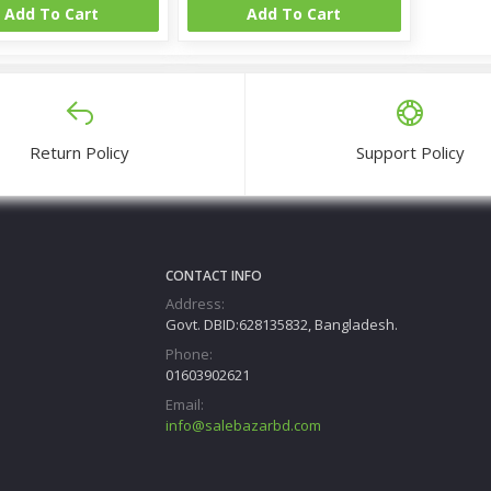
Add To Cart
Add To Cart
Return Policy
Support Policy
CONTACT INFO
Address:
Govt. DBID:628135832, Bangladesh.
Phone:
01603902621
Email:
info@salebazarbd.com