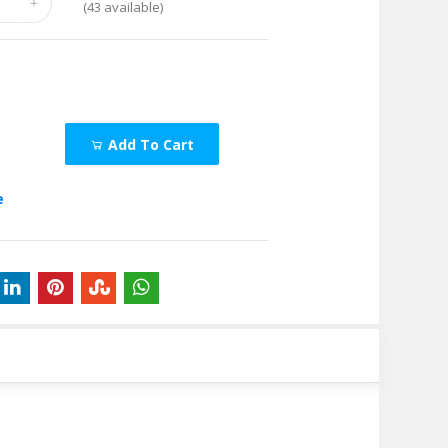
(
43
available)
Add To Cart
e