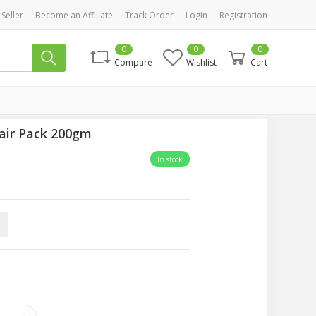
 Seller
Become an Affiliate
Track Order
Login
Registration
0
0
0
Compare
Wishlist
Cart
air Pack 200gm
In stock