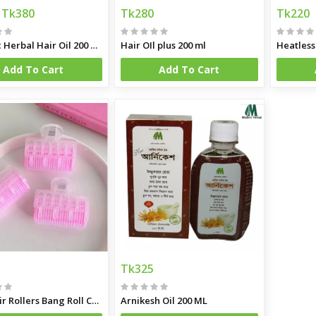
Tk380
Tk280
Tk220
Organic Herbal Hair Oil 200 ML
Hair OIl plus 200 ml
Add To Cart
Add To Cart
Tk325
3Pcs Hair Rollers Bang Roll Curler Hair Curler
Arnikesh Oil 200 ML