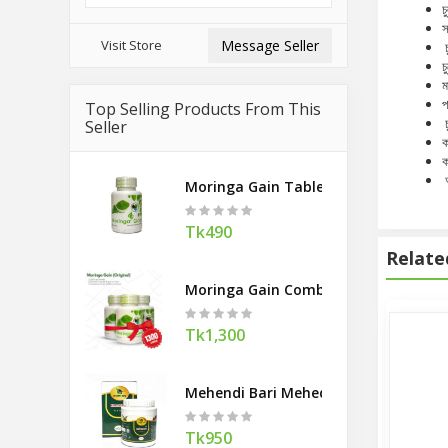
চ
স
Visit Store
Message Seller
চ
চ
ম
প
Top Selling Products From This
চ
Seller
ক
ক
আ
Moringa Gain Tablel 90
Tk490
Relate
Moringa Gain Combo Offer
Tk1,300
Mehendi Bari Mehedi Hair Pack 400g
Tk950