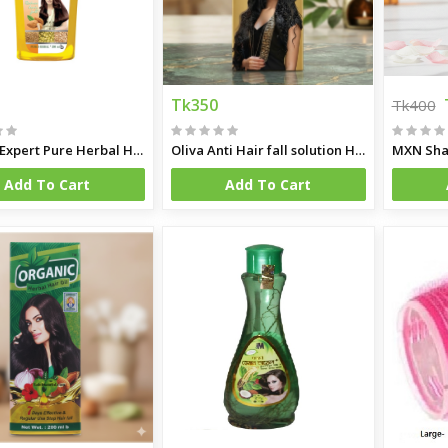
gm
Tk350
Tk400
B. Tech Expert Pure Herbal Hair Care Oil
Oliva Anti Hair fall solution Hair oil 200 ML
MXN Sha
Add To Cart
Add To Cart
ff 500gm