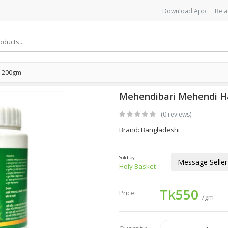
Download App
Be a
k 200gm
Mehendibari Mehendi H
(0 reviews)
Brand: Bangladeshi
Sold by:
Message Seller
Holy Basket
Tk550
Price:
/gm