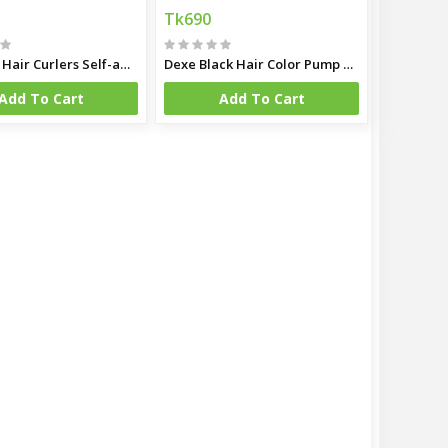
Tk690
Heatless Hair Curlers Self-adhesive Heatless Hair Rollers
Dexe Black Hair Color Pump Dye Shampoo
Add To Cart
Add To Cart