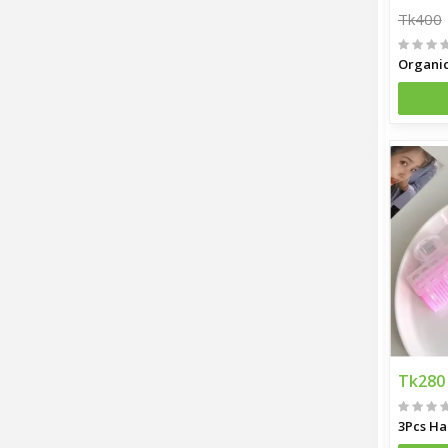
Tk400
Tk280