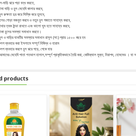
ুল-দাড়ি ঝরে পড়া বন্ধ করতে,
াদা দাড়ি ও চুল মেহেদি কালার করবে,
ুল রুক্ষতা দুর করে সিল্কি করে তুলবে,
ুলের গোড়া মজবুত করবে ও নতুন চুল গজাতে সাহায্য করবে,
াথার ত্বক ঠান্ডা রাখতে এবং ভালো ঘুম হতে সাহায্য করবে,
াকা চুলের সমস্যা সমাধান করতে।
ুল ও দাড়ির যাবতীয় সমস্যার সমাধান রাসূল (সা:) প্রায় ১৫০০ বছর হব
লপ ব্যবহার করা ইসলামে সম্পূর্ণ নিষিদ্ধ ও হারাম
লপ ব্যবহার করলে চুল ঝরে পড়ে, পেকে যায়
মাদের মেহেদি পাতা শতভাগ হালাল,সম্পূর্ণ প্রাকৃতিকভাবে তৈরি করা, কেমিক্যাল মুক্ত, নিরাপদ, হোমমেড । যা 
d products
m