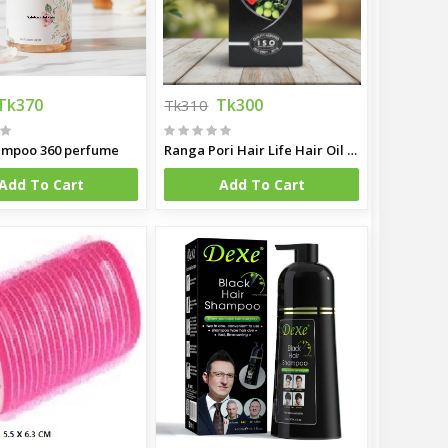
Tk370
Tk300
Tk310
mpoo 360 perfume
Ranga Pori Hair Life Hair Oil 200ML
Add To Cart
Add To Cart