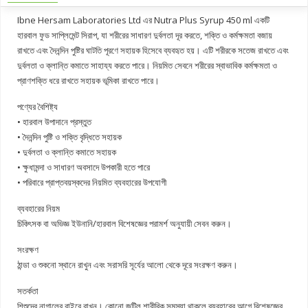
Ibne Hersam Laboratories Ltd
এর Nutra Plus Syrup 450 ml একটি
হারবাল ফুড সাপ্লিমেন্ট সিরাপ, যা শরীরের সাধারণ দুর্বলতা দূর করতে, শক্তি ও কর্মক্ষমতা বজায়
রাখতে এবং দৈনন্দিন পুষ্টির ঘাটতি পূরণে সহায়ক হিসেবে ব্যবহৃত হয়। এটি শরীরকে সতেজ রাখতে এবং
দুর্বলতা ও ক্লান্তি কমাতে সাহায্য করতে পারে। নিয়মিত সেবনে শরীরের স্বাভাবিক কর্মক্ষমতা ও
প্রাণশক্তি ধরে রাখতে সহায়ক ভূমিকা রাখতে পারে।
পণ্যের বৈশিষ্ট্য
• হারবাল উপাদানে প্রস্তুত
• দৈনন্দিন পুষ্টি ও শক্তি বৃদ্ধিতে সহায়ক
• দুর্বলতা ও ক্লান্তি কমাতে সহায়ক
• ক্ষুধামন্দা ও সাধারণ অবসাদে উপকারী হতে পারে
• পরিবারে প্রাপ্তবয়স্কদের নিয়মিত ব্যবহারের উপযোগী
ব্যবহারের নিয়ম
চিকিৎসক বা অভিজ্ঞ ইউনানি/হারবাল বিশেষজ্ঞের পরামর্শ অনুযায়ী সেবন করুন।
সংরক্ষণ
ঠান্ডা ও শুকনো স্থানে রাখুন এবং সরাসরি সূর্যের আলো থেকে দূরে সংরক্ষণ করুন।
সতর্কতা
শিশুদের নাগালের বাইরে রাখুন। কোনো জটিল শারীরিক সমস্যা থাকলে ব্যবহারের আগে বিশেষজ্ঞের