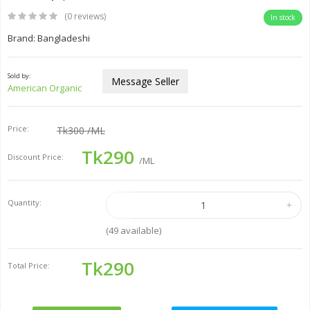
(0 reviews)
In stock
Brand: Bangladeshi
Sold by:
Message Seller
American Organic
Price:
Tk300
/ML
Tk290
Discount Price:
/ML
Quantity:
(
49
available)
Tk290
Total Price: