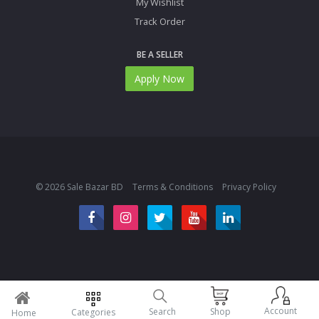
My Wishlist
Track Order
BE A SELLER
Apply Now
© 2026 Sale Bazar BD
Terms & Conditions
Privacy Policy
Account
Search
Shop
Categories
Home