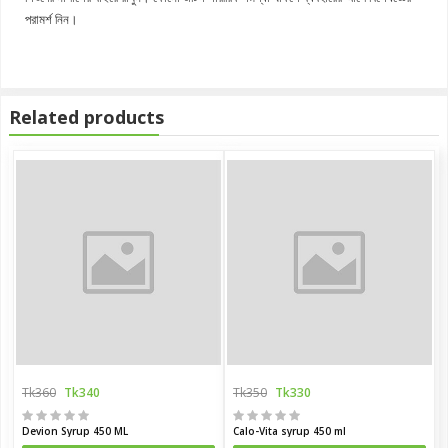
পরামর্শ নিন।
Related products
Tk360
Tk340
Tk350
Tk330
Devion Syrup 450 ML
Calo-Vita syrup 450 ml