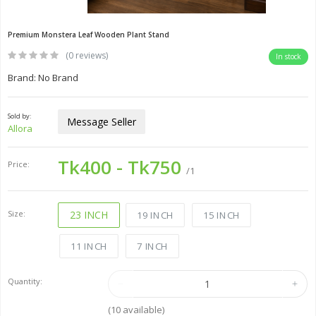
Premium Monstera Leaf Wooden Plant Stand
(0 reviews)
In stock
Brand: No Brand
Sold by:
Message Seller
Allora
Tk400 - Tk750
Price:
/1
Size:
23 INCH
19 INCH
15 INCH
11 INCH
7 INCH
Quantity:
(
10
available)