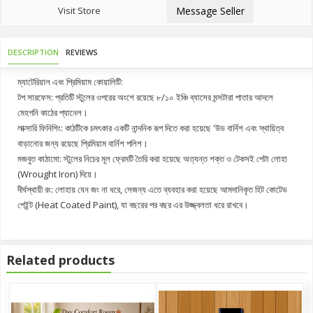
Visit Store
Message Seller
DESCRIPTION
REVIEWS
ম্যাটেরিয়াল এবং প্রিমিয়াম কোয়ালিটি:
টপ সারফেস: প্রতিটি স্টুলের ওপরের অংশে রয়েছে ৮/১০ ইঞ্চি ব্যাসের মন্সটারা পাতার আদলে
মেহগনি কাঠের প্যানেল।
লাক্সারি ফিনিশিং: কাঠটিকে চমৎকার একটি নান্দনিক রূপ দিতে করা হয়েছে 'উড বার্নিশ এবং স্থায়িত্ব
বাড়ানোর জন্য রয়েছে প্রিমিয়াম বার্নিশ পলিশ।
মজবুত কাঠামো: স্টুলের নিচের মূল ফ্রেমটি তৈরি করা হয়েছে অত্যন্ত শক্ত ও টেকসই পেটা লোহা
(Wrought Iron) দিয়ে।
দীর্ঘস্থায়ী রং: লোহায় যেন জং না ধরে, সেজন্য এতে ব্যবহার করা হয়েছে আমদানিকৃত হিট কোটেড
পেইন্ট (Heat Coated Paint), যা বছরের পর বছর এর উজ্জ্বলতা ধরে রাখবে।
Related products