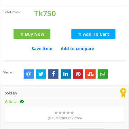
Tk750
Total Price:
Buy Now
Add To Cart
Save Item
Add to compare
Share:
Sold By
Allora
(0 customer reviews)