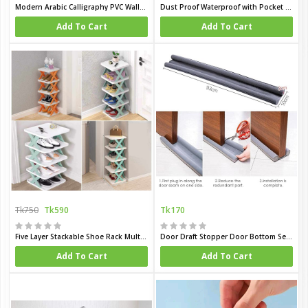
Modern Arabic Calligraphy PVC Wallboard Set
Dust Proof Waterproof with Pocket Home Freezer Overlay Dust Cover Household Refrigerator Top Cover
Add To Cart
Add To Cart
Tk750
Tk590
Tk170
Five Layer Stackable Shoe Rack Multi tier Shoe Organizer Shelf
Door Draft Stopper Door Bottom Sealing Strip Sound Proof Under Door Draught Excluder Double Seal Filling Protector and Noise Protection Insulating Cold Air Stopper
Add To Cart
Add To Cart