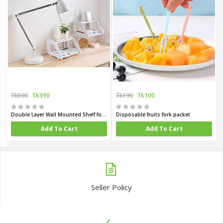
Tk590
Tk390
Tk190
Tk100
Double Layer Wall Mounted Shelf for WiFi Router Set top Box Telephone Remote Mobile Charging TV Set Top Box Wall Shelf
Disposable fruits fork packet
Add To Cart
Add To Cart
Seller Policy