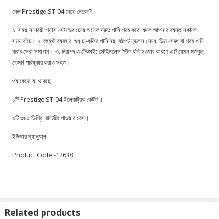
কেন Prestige ST-04 বেছে নেবেন?
১. সময় সাশ্রয়ী: গ্যাস স্টোভের চেয়ে অনেক দ্রুত পানি গরম করে, ফলে আপনার ব্যস্ত সকালে
সময় বাঁচে। ২. বহুমুখী ব্যবহার: শুধু চা-কফির পানি নয়, ঝটপট নুডলস সেদ্ধ, ডিম সেদ্ধ বা গরম পানি
করার সেরা সমাধান। ৩. নিরাপদ ও টেকসই: স্টেইনলেস স্টিল বডি হওয়ার কারণে এটি যেমন মজবুত,
তেমনি পরিষ্কার করাও সহজ।
প্যাকেজে যা থাকছে:
১টি Prestige ST-04 ইলেকট্রিক কেটলি।
১টি ৩৬০ ডিগ্রি রোটেটিং পাওয়ার বেস।
ইউজার ম্যানুয়াল
Product Code -12638
Related products