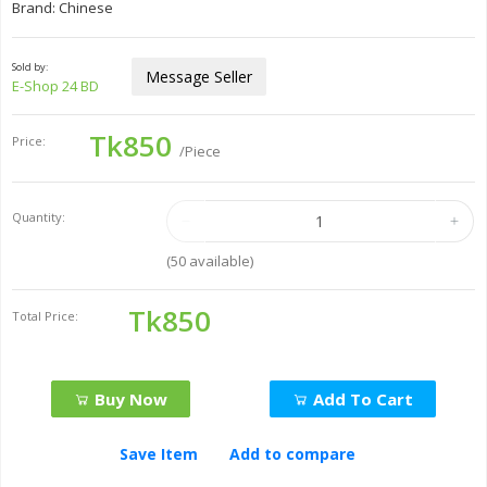
Brand: Chinese
Sold by:
Message Seller
E-Shop 24 BD
Tk850
Price:
/Piece
Quantity:
(
50
available)
Tk850
Total Price:
Buy Now
Add To Cart
Save Item
Add to compare