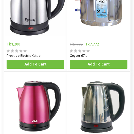
Tk1,200
Tk7,775
Tk7,772
Prestige Electric Kettle
Geyser 67 L
Add To Cart
Add To Cart