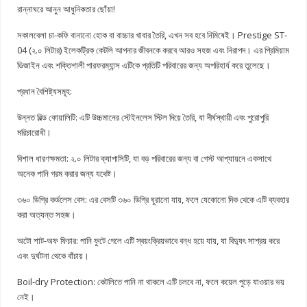
রান্নাঘরে আনুন আধুনিকতার ছোঁয়া!
সকালবেলা চা-কফি বানানো হোক বা বাচ্চার খাবার তৈরি, এখন সব হবে নিমিষেই। Prestige ST-
04 (২.০ লিটার) ইলেকট্রিক কেটলি আপনার জীবনকে করবে আরও সহজ এবং নিরাপদ। এর প্রিমিয়াম
ডিজাইন এবং শক্তিশালী পারফরম্যান্স এটিকে প্রতিটি পরিবারের জন্য অপরিহার্য করে তুলেছে।
প্রধান বৈশিষ্ট্যসমূহ:
উন্নত বিল্ড কোয়ালিটি: এটি উচ্চমানের স্টেইনলেস স্টিল দিয়ে তৈরি, যা দীর্ঘস্থায়ী এবং পুরোপুরি
মরিচারোধী।
বিশাল ধারণক্ষমতা: ২.০ লিটার ক্যাপাসিটি, যা বড় পরিবারের জন্য বা গেস্ট আপ্যায়নে একসাথে
অনেক পানি গরম করার জন্য যথেষ্ট।
৩৬০ ডিগ্রি কর্ডলেস বেস: এর বেসটি ৩৬০ ডিগ্রি ঘুরানো যায়, ফলে যেকোনো দিক থেকে এটি ব্যবহার
করা অত্যন্ত সহজ।
অটো শাট-অফ ফিচার: পানি ফুটে গেলে এটি স্বয়ংক্রিয়ভাবে বন্ধ হয়ে যায়, যা বিদ্যুৎ সাশ্রয় করে
এবং দুর্ঘটনা থেকে বাঁচায়।
Boil-dry Protection: কেটলিতে পানি না থাকলে এটি চলবে না, ফলে কয়েল পুড়ে যাওয়ার ভয়
নেই।