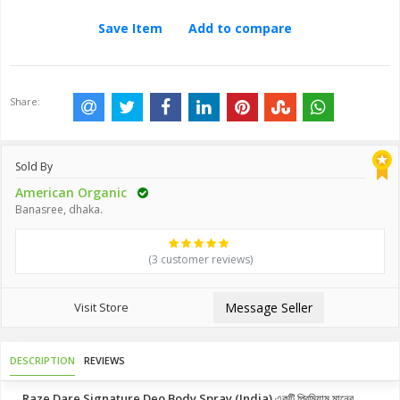
Save Item
Add to compare
Share:
Sold By
American Organic
Banasree, dhaka.
(3 customer reviews)
Visit Store
Message Seller
DESCRIPTION
REVIEWS
Raze Dare Signature Deo Body Spray (India)
একটি প্রিমিয়াম মানের