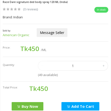
Raze Dare signature ded body spray 120 ML (India)
(0 reviews)
In stock
Brand: Indian
Sold by:
Message Seller
American Organic
Tk450
Price:
/ML
Quantity:
(
49
available)
Tk450
Total Price:
Buy Now
Add To Cart