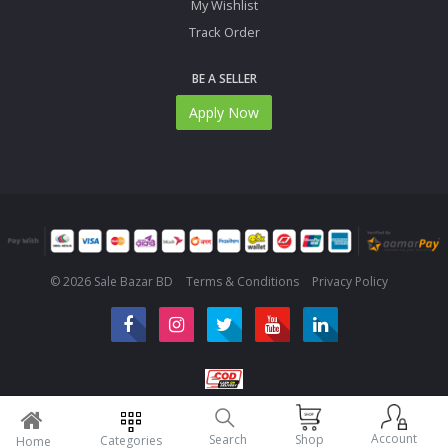
My Wishlist
Track Order
BE A SELLER
Apply Now
© 2026 Sale Bazar BD
Terms & Conditions
Privacy Policy
Account
Search
Shop
Categories
Home