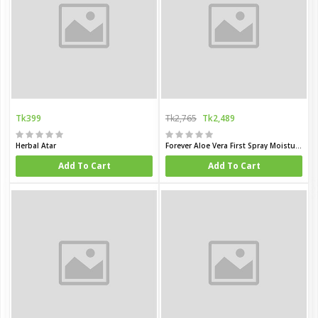
Tk399
Tk2,765
Tk2,489
Herbal Atar
Forever Aloe Vera First Spray Moisturising Gel 473 ml
Add To Cart
Add To Cart