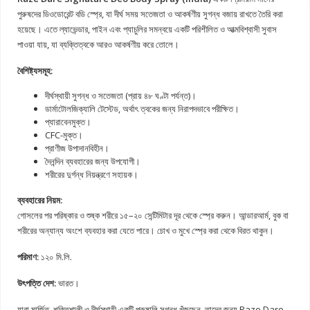
পুরুষদের ডিওডোরেন্ট বডি স্প্রে, যা দীর্ঘ সময় সতেজতা ও আকর্ষণীয় সুগন্ধ বজায় রাখতে তৈরি করা
হয়েছে। এতে ল্যাভেন্ডার, পাইন এবং প্যাচুলির সমন্বয়ে একটি পরিশীলিত ও আত্মবিশ্বাসী সুবাস
পাওয়া যায়, যা ব্যক্তিত্বকে আরও আকর্ষণীয় করে তোলে।
বৈশিষ্ট্যসমূহ:
দীর্ঘস্থায়ী সুগন্ধ ও সতেজতা (প্রায় ৪৮ ঘণ্টা পর্যন্ত)।
ডার্মাটোলজিক্যালি টেস্টেড, অর্থাৎ ত্বকের জন্য নিরাপদভাবে পরীক্ষিত।
প্যারাবেনমুক্ত।
CFC-মুক্ত।
প্রাণীজ উপাদানবিহীন।
দৈনন্দিন ব্যবহারের জন্য উপযোগী।
শরীরের দুর্গন্ধ নিয়ন্ত্রণে সহায়ক।
ব্যবহারের নিয়ম:
গোসলের পর পরিষ্কার ও শুষ্ক শরীরে ১৫–২০ সেন্টিমিটার দূর থেকে স্প্রে করুন। আন্ডারআর্ম, বুক বা
শরীরের অন্যান্য অংশে ব্যবহার করা যেতে পারে। চোখ ও মুখে স্প্রে করা থেকে বিরত থাকুন।
পরিমাণ:
১২০ মি.লি.
উৎপত্তি দেশ:
ভারত।
যারা মার্জিত, শক্তিশালী ও দীর্ঘস্থায়ী একটি পুরুষালি সুগন্ধ খুঁজছেন, তাদের জন্য Raze Dare