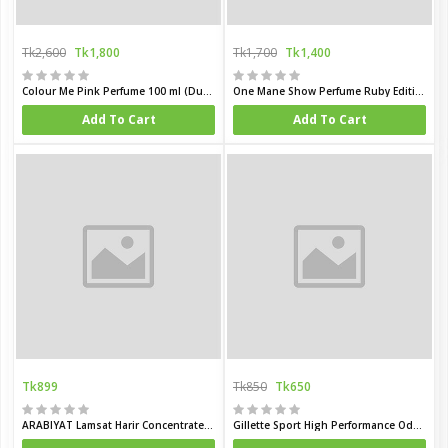
Tk2,600
Tk1,800
Tk1,700
Tk1,400
Colour Me Pink Perfume 100 ml (Dubai)
One Mane Show Perfume Ruby Edition 100 ml (France)
Add To Cart
Add To Cart
Tk899
Tk850
Tk650
ARABIYAT Lamsat Harir Concentrated Perfume Oil 12 ml For Men and Woman
Gillette Sport High Performance Odor Elimination Power Rush Antiperspirant Clear Gel (Deodorant)75 ml stick Made in USA