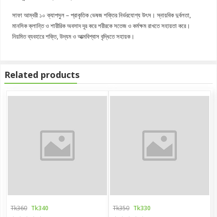
সাফা আম্বরী ১০ ক্যাপসুল – প্রাকৃতিক ভেষজ শক্তির নির্ভরযোগ্য উৎস। স্নায়বিক দুর্বলতা,
মানসিক ক্লান্তি ও শারীরিক অবসাদ দূর করে শরীরকে সতেজ ও কর্মক্ষম রাখতে সহায়তা করে।
নিয়মিত ব্যবহারে শক্তি, উদ্যম ও আত্মবিশ্বাস বৃদ্ধিতে সহায়ক।
Related products
Tk360
Tk340
Tk350
Tk330