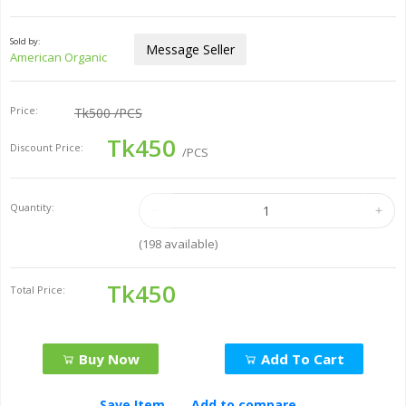
Sold by:
Message Seller
American Organic
Price:
Tk500
/PCS
Tk450
Discount Price:
/PCS
Quantity:
(
198
available)
Tk450
Total Price:
Buy Now
Add To Cart
Save Item
Add to compare