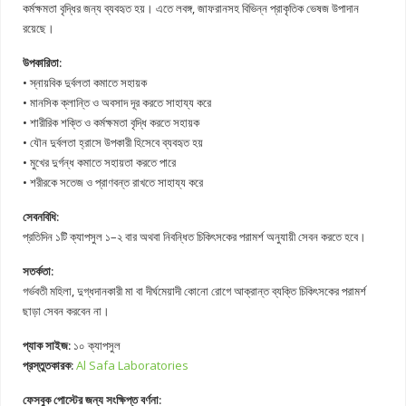
কর্মক্ষমতা বৃদ্ধির জন্য ব্যবহৃত হয়। এতে লবঙ্গ, জাফরানসহ বিভিন্ন প্রাকৃতিক ভেষজ উপাদান
রয়েছে।
উপকারিতা:
• স্নায়বিক দুর্বলতা কমাতে সহায়ক
• মানসিক ক্লান্তি ও অবসাদ দূর করতে সাহায্য করে
• শারীরিক শক্তি ও কর্মক্ষমতা বৃদ্ধি করতে সহায়ক
• যৌন দুর্বলতা হ্রাসে উপকারী হিসেবে ব্যবহৃত হয়
• মুখের দুর্গন্ধ কমাতে সহায়তা করতে পারে
• শরীরকে সতেজ ও প্রাণবন্ত রাখতে সাহায্য করে
সেবনবিধি:
প্রতিদিন ১টি ক্যাপসুল ১–২ বার অথবা নিবন্ধিত চিকিৎসকের পরামর্শ অনুযায়ী সেবন করতে হবে।
সতর্কতা:
গর্ভবতী মহিলা, দুগ্ধদানকারী মা বা দীর্ঘমেয়াদী কোনো রোগে আক্রান্ত ব্যক্তি চিকিৎসকের পরামর্শ
ছাড়া সেবন করবেন না।
প্যাক সাইজ:
১০ ক্যাপসুল
প্রস্তুতকারক:
Al Safa Laboratories
ফেসবুক পোস্টের জন্য সংক্ষিপ্ত বর্ণনা: