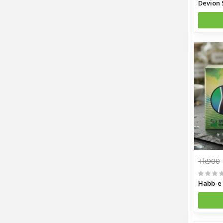
Devion 
Tk900