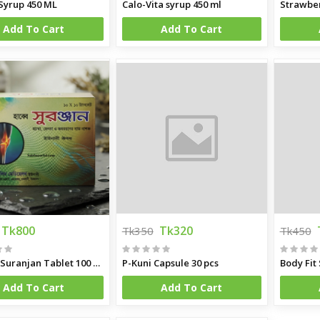
Syrup 450 ML
Calo-Vita syrup 450 ml
Strawber
Add To Cart
Add To Cart
Tk800
Tk320
Tk350
Tk450
Habb-e Suranjan Tablet 100 pcs
P-Kuni Capsule 30 pcs
Body Fit
Add To Cart
Add To Cart