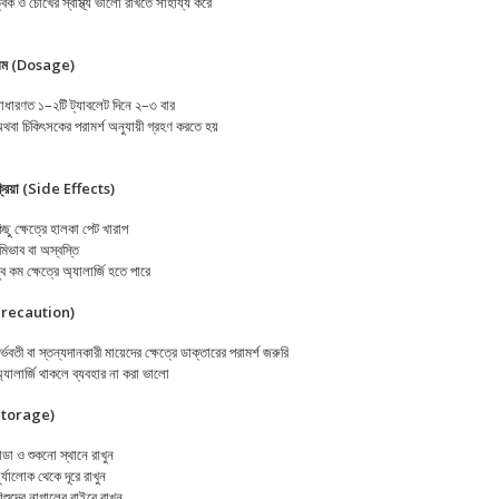
্বক ও চোখের স্বাস্থ্য ভালো রাখতে সাহায্য করে
িয়ম (Dosage)
াধারণত ১–২টি ট্যাবলেট দিনে ২–৩ বার
থবা চিকিৎসকের পরামর্শ অনুযায়ী গ্রহণ করতে হয়
তিক্রিয়া (Side Effects)
িছু ক্ষেত্রে হালকা পেট খারাপ
in USA
মিভাব বা অস্বস্তি
ুব কম ক্ষেত্রে অ্যালার্জি হতে পারে
(Precaution)
র্ভবতী বা স্তন্যদানকারী মায়েদের ক্ষেত্রে ডাক্তারের পরামর্শ জরুরি
্যালার্জি থাকলে ব্যবহার না করা ভালো
(Storage)
ান্ডা ও শুকনো স্থানে রাখুন
ূর্যালোক থেকে দূরে রাখুন
িশুদের নাগালের বাইরে রাখুন