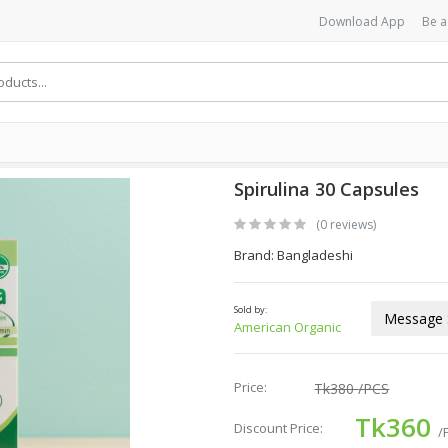
Download App
Be a
Spirulina 30 Capsules
(0 reviews)
Brand: Bangladeshi
Sold by:
Message S
American Organic
Price:
Tk380
/PCS
Tk360
Discount Price:
/