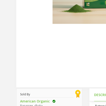
Sold By
DESCR
American Organic
Banasree, dhaka.
Patron 