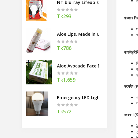
ত
NT blu-ray Lifeup series Bulb
Tk293
খাওয়ার ন
স
Aloe Lips, Made in USA
অ
Tk786
পার্শ্বপ্র
ক
Aloe Avocado Face Body Soap, Made 
ব
খ
Tk1,659
সতর্কতা 
Emergency LED Light
গ
অ
Tk572
সংরক্ষণ 
ঠ
স
শ