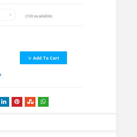
(
130
available)
Add To Cart
e