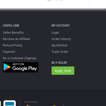
USEFUL LINK
MY ACCOUNT
Seller Benefits
Login
Become an Affiliate
Order History
Refund Policy
My Wishlist
Payment
Track Order
Be a Customer (Signup)
BE A SELLER
Apply Now