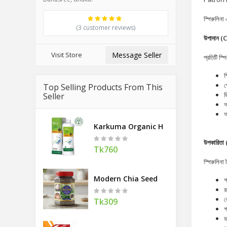
স্পিরুলিনা
(3 customer reviews)
উপাদান 
Visit Store
Message Seller
প্রতিটি স্
স
প
Top Selling Products From This
ভ
Seller
আ
অ
Karkuma Organic Healthy Gut 400 M
উপকারিতা
Tk760
স্পিরুলিনা
Modern Chia Seed
শ
র
র
Tk309
শ
ড