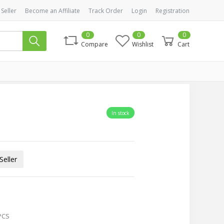
 Seller
Become an Affiliate
Track Order
Login
Registration
0
0
0
Compare
Wishlist
Cart
In stock
eller
PCS