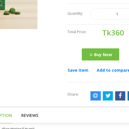
Quantity:
Tk360
Total Price:
Buy Now
Save Item
Add to compar
Share:
IPTION
REVIEWS
Laboratories(Unani)