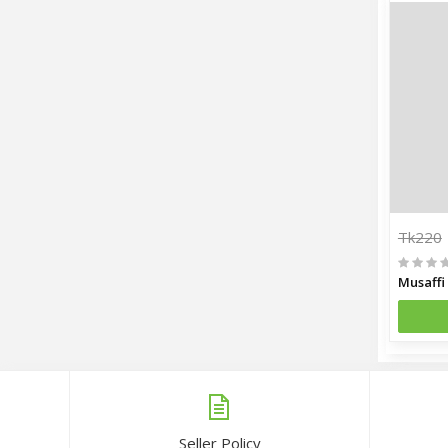
Tk220
Musaffi
Seller Policy