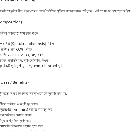
 একটি প্রাকৃতিক নীল-সবুজ শৈবাল থেকে তৈরি উচ্চ পুষ্টিগুণ সম্পন্ন খাদ্য-পরিপূরক। এটি সাধারণত ক্যাপসুল বা ট
(Composition)
পিরুলিনা ট্যাবলেটে সাধারণত থাকে:
্পিরুলিনা (Spirulina platensis) নির্যাস
্রোটিন (প্রায় 60% পর্যন্ত)
িটামিন A, B1, B2, B3, B6, B12
য়রন, ক্যালসিয়াম, ম্যাগনেসিয়াম, জিঙ্ক
্যান্টিঅক্সিডেন্ট (Phycocyanin, Chlorophyll)
L
 (Uses / Benefits)
 ট্যাবলেট সাধারণত নিচের সমস্যাগুলোতে ব্যবহার করা হয়:
রীরের দুর্বলতা ও অপুষ্টি দূর করতে
ক্তস্বল্পতা (Anemia) কমাতে সাহায্য করে
োগ প্রতিরোধ ক্ষমতা বাড়ায়
ক্তি ও স্ট্যামিনা বৃদ্ধি করে
ায়াবেটিস নিয়ন্ত্রণে সহায়ক হতে পারে