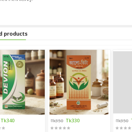
d products
Tk340
Tk330
Tk350
Tk350