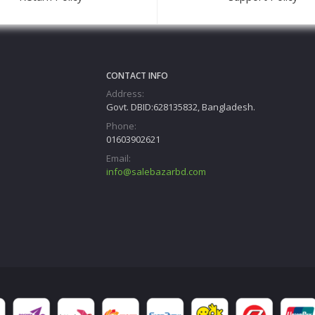
CONTACT INFO
Address:
Govt. DBID:628135832, Bangladesh.
Phone:
01603902621
Email:
info@salebazarbd.com