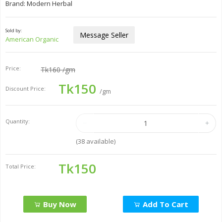
Brand: Modern Herbal
Sold by:
Message Seller
American Organic
Price:
Tk160
/gm
Tk150
Discount Price:
/gm
Quantity:
(
38
available)
Tk150
Total Price:
Buy Now
Add To Cart