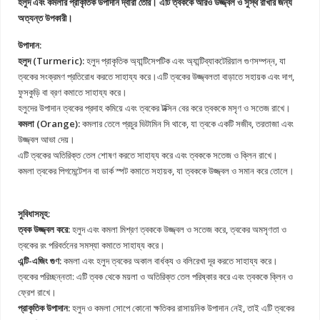
হলুদ এবং কমলার প্রাকৃতিক উপাদান দ্বারা তৈরি। এটি ত্বককে আরও উজ্জ্বল ও সুস্থ রাখার জন্য
অত্যন্ত উপকারী।
উপাদান:
হলুদ (Turmeric):
হলুদ প্রাকৃতিক অ্যান্টিসেপটিক এবং অ্যান্টিব্যাকটেরিয়াল গুণসম্পন্ন, যা
ত্বকের সংক্রমণ প্রতিরোধ করতে সাহায্য করে।এটি ত্বকের উজ্জ্বলতা বাড়াতে সহায়ক এবং দাগ,
ফুসকুড়ি বা ব্রণ কমাতে সাহায্য করে।
হলুদের উপাদান ত্বকের প্রদাহ কমিয়ে এবং ত্বকের টক্সিন বের করে ত্বককে মসৃণ ও সতেজ রাখে।
কমলা (Orange):
কমলার তেলে প্রচুর ভিটামিন সি থাকে, যা ত্বকে একটি সজীব, তরতাজা এবং
উজ্জ্বল আভা দেয়।
এটি ত্বকের অতিরিক্ত তেল শোষণ করতে সাহায্য করে এবং ত্বককে সতেজ ও ক্লিন রাখে।
কমলা ত্বকের পিগমেন্টেশন বা ডার্ক স্পট কমাতে সহায়ক, যা ত্বককে উজ্জ্বল ও সমান করে তোলে।
সুবিধাসমূহ:
ত্বক উজ্জ্বল করে:
হলুদ এবং কমলা মিশ্রণ ত্বককে উজ্জ্বল ও সতেজ করে, ত্বকের অমসৃণতা ও
ত্বকের রং পরিবর্তনের সমস্যা কমাতে সাহায্য করে।
এন্টি-এজিং গুণ:
কমলা এবং হলুদ ত্বকের অকাল বার্ধক্য ও বলিরেখা দূর করতে সাহায্য করে।
ত্বকের পরিচ্ছন্নতা: এটি ত্বক থেকে ময়লা ও অতিরিক্ত তেল পরিষ্কার করে এবং ত্বককে ক্লিন ও
ফ্রেশ রাখে।
প্রাকৃতিক উপাদান:
হলুদ ও কমলা সোপে কোনো ক্ষতিকর রাসায়নিক উপাদান নেই, তাই এটি ত্বকের