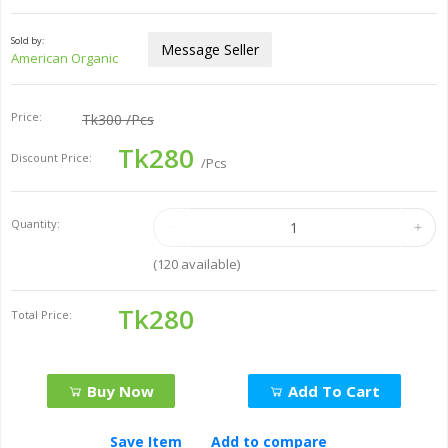
Sold by:
Message Seller
American Organic
Price:
Tk300
/Pcs
Tk280
Discount Price:
/Pcs
Quantity:
(
120
available)
Tk280
Total Price:
Buy Now
Add To Cart
Save Item
Add to compare