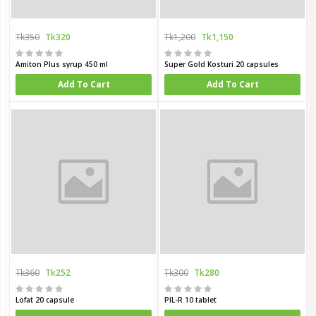
Tk350
Tk320
Tk1,200
Tk1,150
Amiton Plus syrup 450 ml
Super Gold Kosturi 20 capsules
Add To Cart
Add To Cart
Tk360
Tk252
Tk300
Tk280
Lofat 20 capsule
PIL-R 10 tablet