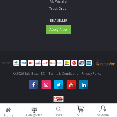
My Wishlist
Track Order
BE A SELLER
Apply Now
© 2026 Sale Bazar BD
Terms & Conditions
Privacy Policy
Account
Search
Shop
Categories
Home