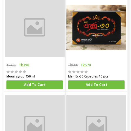
Tk420
Tk390
Tk600
Tk570
Mouri syrup 450 ml
Man Ex-30 Capsules 10 pcs
Add To Cart
Add To Cart