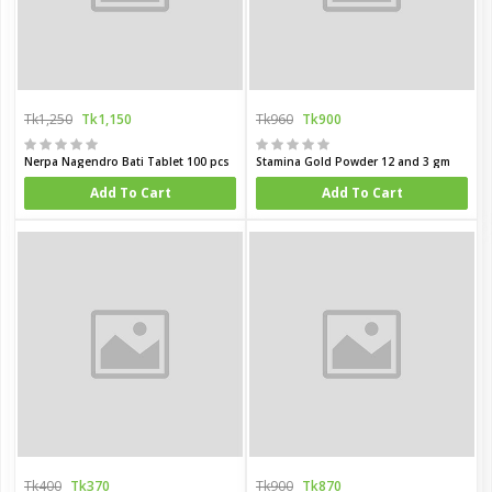
Tk1,250
Tk1,150
Tk960
Tk900
Nerpa Nagendro Bati Tablet 100 pcs
Stamina Gold Powder 12 and 3 gm
Add To Cart
Add To Cart
Tk400
Tk370
Tk900
Tk870