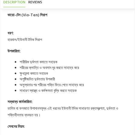
DESCRIPTION
REVIEWS
ভায়ো-টেন (Vio-Ten) সিরাপ
ধরণ:
হারবাল/ইউনানী টনিক সিরাপ
উপকারিতা:
শারীরিক দুর্বলতা কমাতে সহায়ক
শরীরের ক্লান্তি ও অবসাদ দূর করতে সাহায্য করে
ক্ষুধামন্দা কমাতে সহায়ক
অপুষ্টিজনিত দুর্বলতায় উপকারী
অসুস্থতার পর শরীরের শক্তি ফিরে পেতে সাহায্য করে
সাধারণ স্বাস্থ্য ও কর্মক্ষমতা বৃদ্ধি করতে সহায়ক
সম্ভাব্য কার্যকারিতা:
ডালিম বা ফলজাত উপাদানসমৃদ্ধ এই ধরনের ইউনানী টনিক সাধারণত রক্তস্বল্পতা, দুর্বলতা ও
শক্তিহীনতায় ব্যবহৃত হয়।
সেবনের নিয়ম: