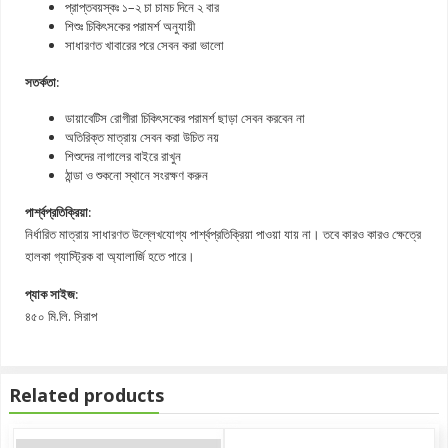
প্রাপ্তবয়স্কঃ ১–২ চা চামচ দিনে ২ বার
শিশুঃ চিকিৎসকের পরামর্শ অনুযায়ী
সাধারণত খাবারের পরে সেবন করা ভালো
সতর্কতা:
ডায়াবেটিস রোগীরা চিকিৎসকের পরামর্শ ছাড়া সেবন করবেন না
অতিরিক্ত মাত্রায় সেবন করা উচিত নয়
শিশুদের নাগালের বাইরে রাখুন
ঠান্ডা ও শুকনো স্থানে সংরক্ষণ করুন
পার্শ্বপ্রতিক্রিয়া:
নির্ধারিত মাত্রায় সাধারণত উল্লেখযোগ্য পার্শ্বপ্রতিক্রিয়া পাওয়া যায় না। তবে কারও কারও ক্ষেত্রে
হালকা গ্যাস্ট্রিক বা অ্যালার্জি হতে পারে।
প্যাক সাইজ:
৪৫০ মি.লি. সিরাপ
Related products