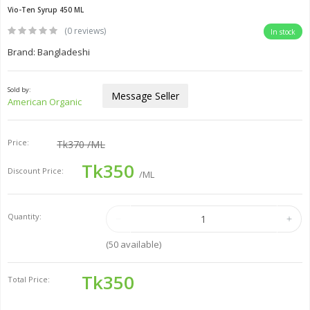
Vio-Ten Syrup 450 ML
(0 reviews)
In stock
Brand: Bangladeshi
Sold by:
Message Seller
American Organic
Price:
Tk370
/ML
Tk350
Discount Price:
/ML
Quantity:
(
50
available)
Tk350
Total Price: