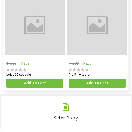
Tk360
Tk252
Tk300
Tk280
Lofat 20 capsule
PIL-R 10 tablet
Add To Cart
Add To Cart
Seller Policy