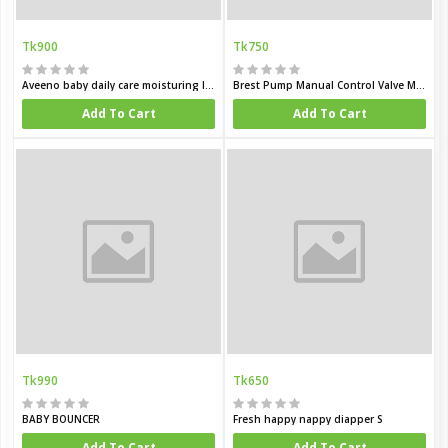
Tk900
Tk750
Aveeno baby daily care moisturing lotion for sensitive skin 150 ml
Brest Pump Manual Control Valve Mom Breastfeeding Baby Milk Suction Feeding Newborn Bottle
Add To Cart
Add To Cart
Tk990
Tk650
BABY BOUNCER
Fresh happy nappy diapper S
Add To Cart
Add To Cart