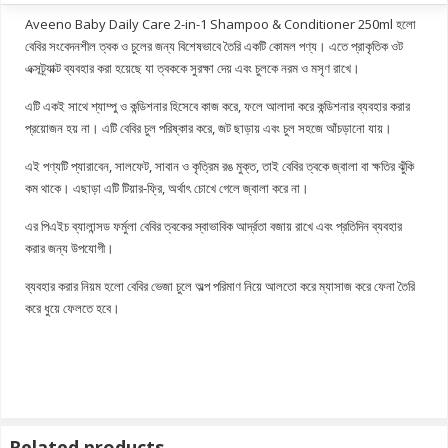
Aveeno Baby Daily Care 2-in-1 Shampoo & Conditioner 250ml হলো
বেবির সংবেদনশীল ত্বক ও চুলের জন্য বিশেষভাবে তৈরি একটি কোমল পণ্য। এতে প্রাকৃতিক ওট
এক্সট্র্যাক্ট ব্যবহার করা হয়েছে যা ত্বককে সুরক্ষা দেয় এবং চুলকে নরম ও মসৃণ রাখে।
এটি একই সাথে শ্যাম্পু ও কন্ডিশনার হিসেবে কাজ করে, ফলে আলাদা করে কন্ডিশনার ব্যবহার করার
প্রয়োজন হয় না। এটি বেবির চুল পরিষ্কার করে, জট ছাড়ায় এবং চুল সহজে আঁচড়ানো যায়।
এই পণ্যটি প্যারাবেন, সালফেট, সাবান ও কৃত্রিম রঙ মুক্ত, তাই বেবির ত্বকে জ্বালা বা ক্ষতির ঝুঁকি
কম থাকে। এছাড়া এটি টিয়ার-ফ্রি, অর্থাৎ চোখে গেলে জ্বালা করে না।
এর পিএইচ ব্যালান্সড ফর্মুলা বেবির ত্বকের স্বাভাবিক আর্দ্রতা বজায় রাখে এবং প্রতিদিন ব্যবহার
করার জন্য উপযোগী।
ব্যবহার করার নিয়ম হলো বেবির ভেজা চুলে অল্প পরিমাণ নিয়ে আলতো করে ম্যাসাজ করে ফেনা তৈরি
করে ধুয়ে ফেলতে হবে।
Related products