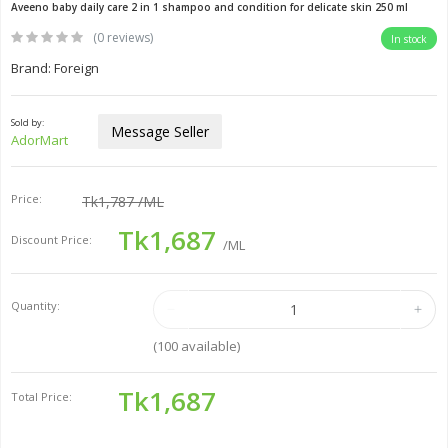
Aveeno baby daily care 2 in 1 shampoo and condition for delicate skin 250 ml
(0 reviews)
In stock
Brand: Foreign
Sold by:
Message Seller
AdorMart
Price:
Tk1,787
/ML
Tk1,687
Discount Price:
/ML
Quantity:
(
100
available)
Tk1,687
Total Price: