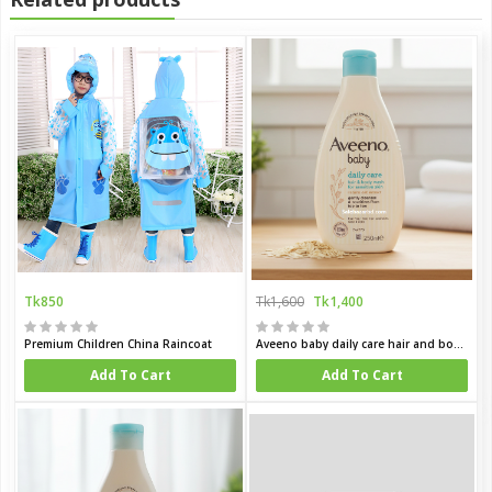
Tk850
Tk1,600
Tk1,400
Premium Children China Raincoat
Aveeno baby daily care hair and body wash for sensitive skin 250 ml
Add To Cart
Add To Cart