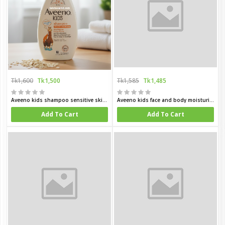
Tk1,600
Tk1,500
Tk1,585
Tk1,485
Aveeno kids shampoo sensitive skin and skalp 250 ml
Aveeno kids face and body moisturing lotion 150 ml
Add To Cart
Add To Cart