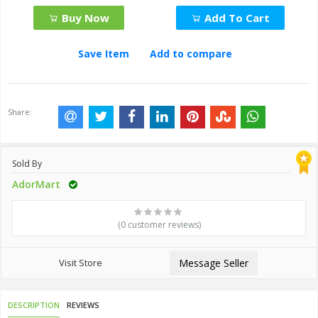
Buy Now
Add To Cart
Save Item
Add to compare
Share:
Sold By
AdorMart
(0 customer reviews)
Visit Store
Message Seller
DESCRIPTION
REVIEWS