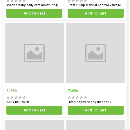
Aveeno baby daily care moisturing lotion for sensitive skin 150 ml
Brest Pump Manual Control Valve Mom Breastfeeding Baby Milk Suction Feeding Newborn Bottle
Add To Cart
Add To Cart
Tk990
Tk650
BABY BOUNCER
Fresh happy nappy diapper S
Add To Cart
Add To Cart