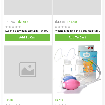
Tk1,787
Tk1,687
Tk1,585
Tk1,485
Aveeno baby daily care 2 in 1 shampoo and condition for delicate skin 250 ml
Aveeno kids face and body moisturing lotion 150 ml
Add To Cart
Add To Cart
Tk900
Tk750