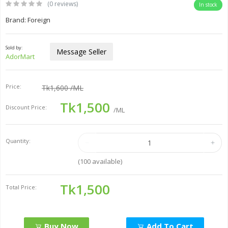
(0 reviews)
In stock
Brand: Foreign
Sold by:
Message Seller
AdorMart
Price:
Tk1,600
/ML
Tk1,500
Discount Price:
/ML
Quantity:
(
100
available)
Tk1,500
Total Price:
Buy Now
Add To Cart