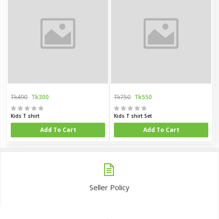
Tk490
Tk300
Tk750
Tk550
Kids T shirt
Kids T shirt Set
Add To Cart
Add To Cart
Seller Policy