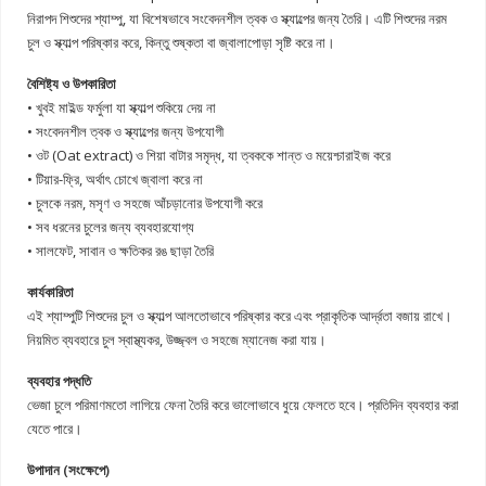
নিরাপদ শিশুদের শ্যাম্পু, যা বিশেষভাবে সংবেদনশীল ত্বক ও স্ক্যাল্পের জন্য তৈরি। এটি শিশুদের নরম
চুল ও স্ক্যাল্প পরিষ্কার করে, কিন্তু শুষ্কতা বা জ্বালাপোড়া সৃষ্টি করে না।
বৈশিষ্ট্য ও উপকারিতা
• খুবই মাইল্ড ফর্মুলা যা স্ক্যাল্প শুকিয়ে দেয় না
• সংবেদনশীল ত্বক ও স্ক্যাল্পের জন্য উপযোগী
• ওট (Oat extract) ও শিয়া বাটার সমৃদ্ধ, যা ত্বককে শান্ত ও ময়েশ্চারাইজ করে
• টিয়ার-ফ্রি, অর্থাৎ চোখে জ্বালা করে না
• চুলকে নরম, মসৃণ ও সহজে আঁচড়ানোর উপযোগী করে
• সব ধরনের চুলের জন্য ব্যবহারযোগ্য
• সালফেট, সাবান ও ক্ষতিকর রঙ ছাড়া তৈরি
কার্যকারিতা
এই শ্যাম্পুটি শিশুদের চুল ও স্ক্যাল্প আলতোভাবে পরিষ্কার করে এবং প্রাকৃতিক আর্দ্রতা বজায় রাখে।
নিয়মিত ব্যবহারে চুল স্বাস্থ্যকর, উজ্জ্বল ও সহজে ম্যানেজ করা যায়।
ব্যবহার পদ্ধতি
ভেজা চুলে পরিমাণমতো লাগিয়ে ফেনা তৈরি করে ভালোভাবে ধুয়ে ফেলতে হবে। প্রতিদিন ব্যবহার করা
যেতে পারে।
উপাদান (সংক্ষেপে)