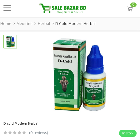
0
Home
Medicine
Herbal
D Cold Modern Herbal
D cold Modern Herbal
(0 reviews)
In stock