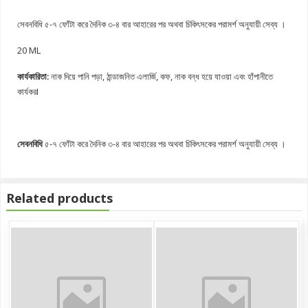
সেবনবিধি ৫-৭ ফোঁটা করে দৈনিক ৩-৪ বার আহারের পর অথবা চিকিৎসকের পরামর্শ অনুযায়ী সেব্য ।
20 ML
কার্যকারিতা:
নাক দিয়ে পানি পড়া, ঠান্ডাজনিত এলার্জি, কফ, নাক বন্ধ হয়ে যাওয়া এবং হাঁপানীতে
কার্যকরI
সেবনবিধি
৫-৭ ফোঁটা করে দৈনিক ৩-৪ বার আহারের পর অথবা চিকিৎসকের পরামর্শ অনুযায়ী সেব্য ।
Related products