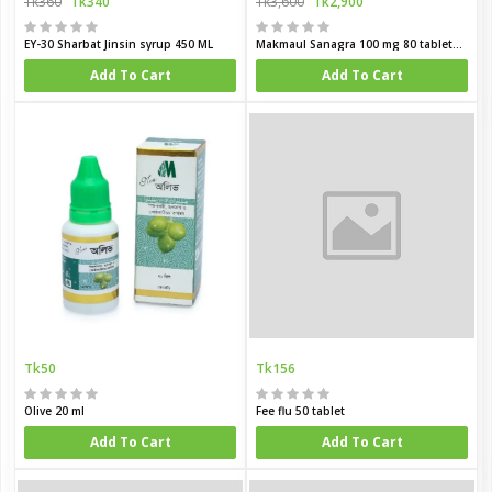
Tk360
Tk340
Tk3,600
Tk2,900
EY-30 Sharbat Jinsin syrup 450 ML
Makmaul Sanagra 100 mg 80 tablets box
Add To Cart
Add To Cart
Tk50
Tk156
Olive 20 ml
Fee flu 50 tablet
Add To Cart
Add To Cart