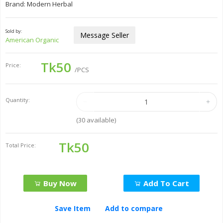
Brand: Modern Herbal
Sold by:
Message Seller
American Organic
Tk50
Price:
/PCS
Quantity:
(
30
available)
Tk50
Total Price:
Buy Now
Add To Cart
Save Item
Add to compare