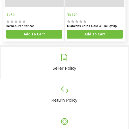
Tk50
Tk170
Karnapuran for ear
Diabetics China Gold 450ml Syrup
Add To Cart
Add To Cart
Seller Policy
Return Policy