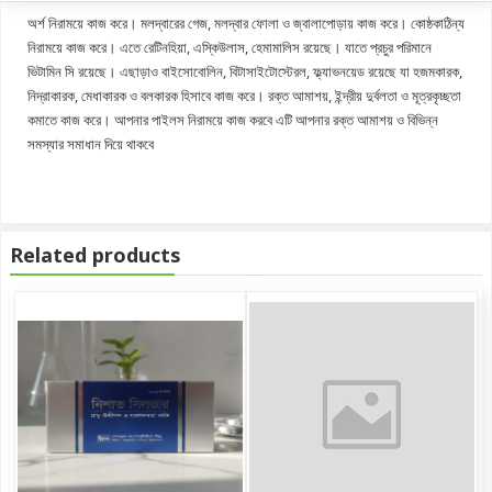
অর্শ নিরাময়ে কাজ করে। মলদ্বারের গেজ, মলদ্বার ফোলা ও জ্বালাপোড়ায় কাজ করে। কোষ্ঠকাঠিন্য
নিরাময়ে কাজ করে। এতে রেটিনহিয়া, এস্কিউলাস, হেমামালিস রয়েছে। যাতে প্রচুর পরিমানে
ভিটামিন সি রয়েছে। এছাড়াও বাইসোবোলিন, বিটাসাইটোস্টেরল, ফ্ল্যাভনয়েড রয়েছে যা হজমকারক,
নিদ্রাকারক, মেধাকারক ও বলকারক হিসাবে কাজ করে। রক্ত আমাশয়, ইন্দ্রীয় দুর্বলতা ও মূত্রকৃচ্ছতা
কমাতে কাজ করে। আপনার পাইলস নিরাময়ে কাজ করবে এটি আপনার রক্ত আমাশয় ও বিভিন্ন
সমস্যার সমাধান দিয়ে থাকবে
Related products