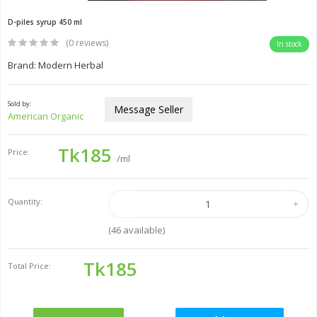
D-piles syrup 450 ml
(0 reviews)
In stock
Brand: Modern Herbal
Sold by:
Message Seller
American Organic
Tk185
Price:
/ml
Quantity:
(
46
available)
Tk185
Total Price: