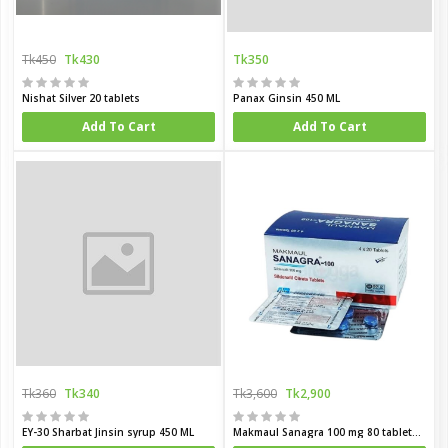
Tk450
Tk430
Tk350
Nishat Silver 20 tablets
Panax Ginsin 450 ML
Add To Cart
Add To Cart
Tk360
Tk340
Tk3,600
Tk2,900
EY-30 Sharbat Jinsin syrup 450 ML
Makmaul Sanagra 100 mg 80 tablets box