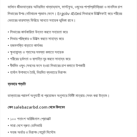
বর্তমান জীবনযাত্রায় অনিয়মিত খাদ্যাভ্যাস, ফাস্টফুড, ওষুধের পার্শ্বপ্রতিক্রিয়া ও মানসিক চাপ
লিভারের উপর নেতিবাচক প্রভাব ফেলে। Ergoliv 450ml লিভারকে ডিটক্সিফাই করে শরীরের
ভেতরের ভারসাম্য ফিরিয়ে আনতে সহায়ক ভূমিকা রাখে।
• লিভারের কার্যকারিতা উন্নত করতে সহায়তা করে
• লিভার পরিষ্কার ও ডিটক্স করতে সাহায্য করে
• হজমশক্তি বাড়াতে কার্যকর
• ক্ষুধামান্দ্য ও গ্যাসের সমস্যা কমাতে সহায়ক
• শরীরের দুর্বলতা ও ক্লান্তি দূর করতে সাহায্য করে
• দীর্ঘদিন ওষুধ সেবনের ফলে হওয়া লিভারের চাপ কমাতে উপকারী
• হার্বাল উপাদানে তৈরি, নিয়মিত ব্যবহারে নিরাপদ
ব্যবহার পদ্ধতি
ডাক্তারের পরামর্শ অনুযায়ী বা প্রয়োজন অনুসারে নির্দিষ্ট মাত্রায় সেবন করা উত্তম।
কেন salebazarbd.com থেকে কিনবেন
• ১০০ শতাংশ অরিজিনাল প্রোডাক্ট
• সারা দেশে দ্রুত ডেলিভারি
• সহজ অর্ডার ও নিরাপদ পেমেন্ট সিস্টেম