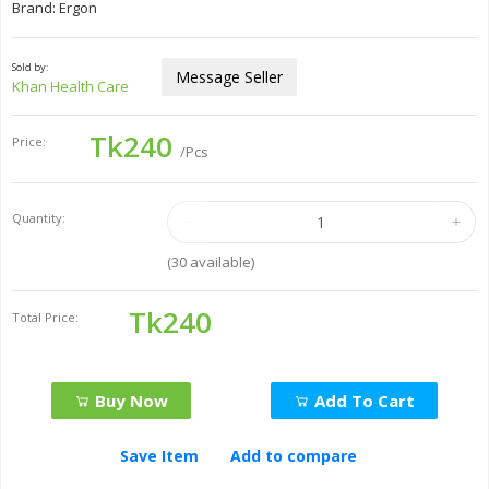
Brand: Ergon
Sold by:
Message Seller
Khan Health Care
Tk240
Price:
/Pcs
Quantity:
(
30
available)
Tk240
Total Price:
Buy Now
Add To Cart
Save Item
Add to compare