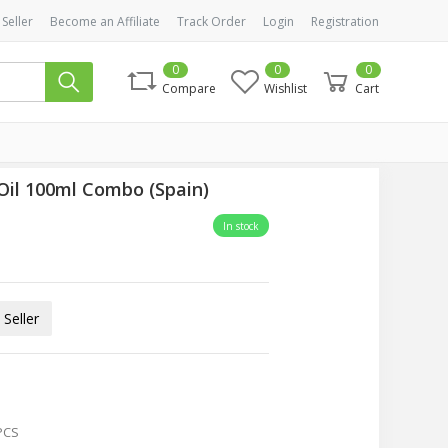
 Seller
Become an Affiliate
Track Order
Login
Registration
0
0
0
Compare
Wishlist
Cart
 Oil 100ml Combo (Spain)
In stock
Seller
PCS