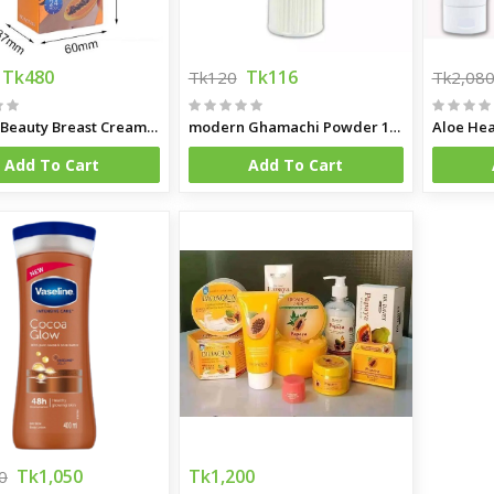
Tk480
Tk116
Tk120
Tk2,08
Papaya Beauty Breast Cream Firming Lifting Tight Chest Massage Breast Enlargment Cream
modern Ghamachi Powder 100 gm
Aloe Hea
Add To Cart
Add To Cart
Tk1,050
Tk1,200
0