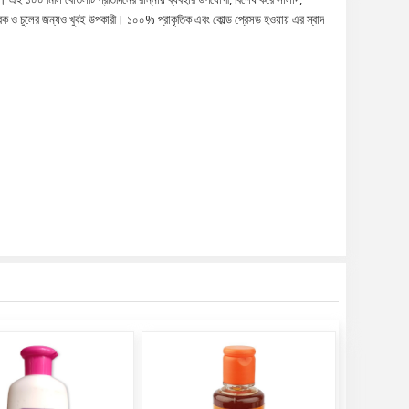
া ত্বক ও চুলের জন্যও খুবই উপকারী। ১০০% প্রাকৃতিক এবং কোল্ড প্রেসড হওয়ায় এর স্বাদ