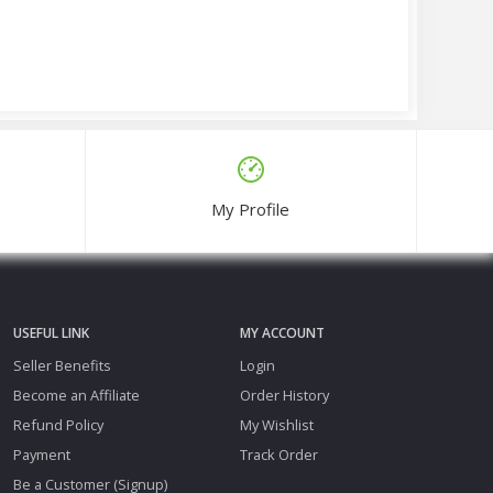
My Profile
USEFUL LINK
MY ACCOUNT
Seller Benefits
Login
Become an Affiliate
Order History
Refund Policy
My Wishlist
Payment
Track Order
Be a Customer (Signup)