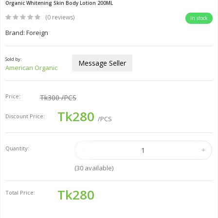
Organic Whitening Skin Body Lotion 200ML
(0 reviews)
In stock
Brand: Foreign
Sold by:
Message Seller
American Organic
Price:
Tk300
/PCS
Tk280
Discount Price:
/PCS
Quantity:
(
30
available)
Tk280
Total Price: