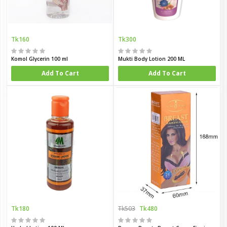
Tk160
Tk300
Komol Glycerin 100 ml
Mukti Body Lotion 200 ML
Add To Cart
Add To Cart
Tk180
Tk503
Tk480