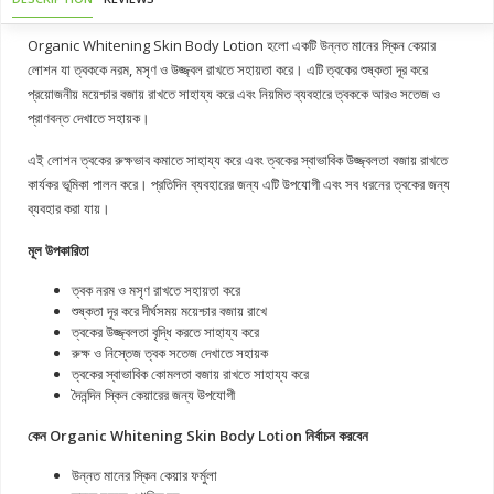
Organic Whitening Skin Body Lotion হলো একটি উন্নত মানের স্কিন কেয়ার
লোশন যা ত্বককে নরম, মসৃণ ও উজ্জ্বল রাখতে সহায়তা করে। এটি ত্বকের শুষ্কতা দূর করে
প্রয়োজনীয় ময়েশ্চার বজায় রাখতে সাহায্য করে এবং নিয়মিত ব্যবহারে ত্বককে আরও সতেজ ও
প্রাণবন্ত দেখাতে সহায়ক।
এই লোশন ত্বকের রুক্ষভাব কমাতে সাহায্য করে এবং ত্বকের স্বাভাবিক উজ্জ্বলতা বজায় রাখতে
কার্যকর ভূমিকা পালন করে। প্রতিদিন ব্যবহারের জন্য এটি উপযোগী এবং সব ধরনের ত্বকের জন্য
ব্যবহার করা যায়।
মূল উপকারিতা
ত্বক নরম ও মসৃণ রাখতে সহায়তা করে
শুষ্কতা দূর করে দীর্ঘসময় ময়েশ্চার বজায় রাখে
ত্বকের উজ্জ্বলতা বৃদ্ধি করতে সাহায্য করে
রুক্ষ ও নিস্তেজ ত্বক সতেজ দেখাতে সহায়ক
ত্বকের স্বাভাবিক কোমলতা বজায় রাখতে সাহায্য করে
দৈনন্দিন স্কিন কেয়ারের জন্য উপযোগী
কেন Organic Whitening Skin Body Lotion নির্বাচন করবেন
উন্নত মানের স্কিন কেয়ার ফর্মুলা