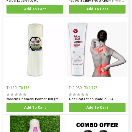
Herbal Lotion 100 ML
Papaya Beauty Breast Cream Firming Lifting Tight Chest Massage Breast Enlargment Cream
Add To Cart
Add To Cart
Tk120
Tk116
Tk2,080
Tk1,976
modern Ghamachi Powder 100 gm
Aloe Heat Lotion Made in USA
Add To Cart
Add To Cart