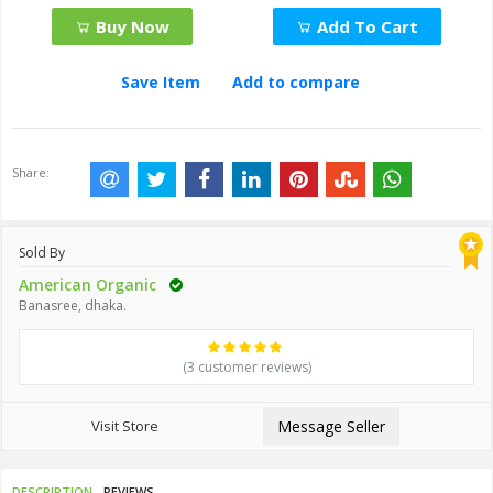
Buy Now
Add To Cart
Save Item
Add to compare
Share:
Sold By
American Organic
Banasree, dhaka.
(3 customer reviews)
Visit Store
Message Seller
DESCRIPTION
REVIEWS