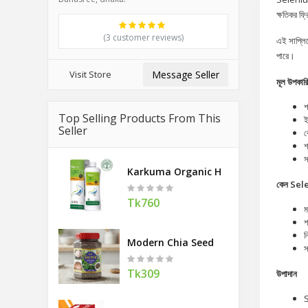
ক্ষতিকর ফ্র
(3 customer reviews)
এই সাপ্লিম
পারে।
Visit Store
Message Seller
মূল উপকার
শ
Top Selling Products From This
ই
Seller
ক
শ
স
Karkuma Organic Healthy Gut 400 M
কেন Sele
Tk760
ম
শ
ন
Modern Chia Seed
স
Tk309
উপাদান