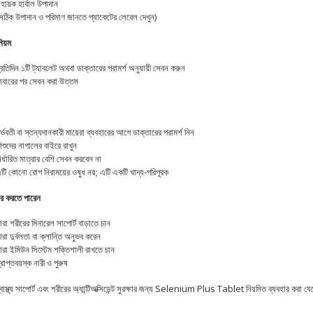
হায়ক হার্বাল উপাদান
সঠিক উপাদান ও পরিমাণ জানতে প্যাকেটের লেবেল দেখুন)
িয়ম
্রতিদিন ১টি ট্যাবলেট অথবা ডাক্তারের পরামর্শ অনুযায়ী সেবন করুন
াবারের পর সেবন করা উত্তম
র্ভবতী বা স্তন্যদানকারী মায়েরা ব্যবহারের আগে ডাক্তারের পরামর্শ নিন
িশুদের নাগালের বাইরে রাখুন
in USA
ির্ধারিত মাত্রার বেশি সেবন করবেন না
টি কোনো রোগ নিরাময়ের ওষুধ নয়; এটি একটি খাদ্য-পরিপূরক
ার করতে পারেন
ারা শরীরের মিনারেল সাপোর্ট বাড়াতে চান
ারা দুর্বলতা বা ক্লান্তি অনুভব করেন
ারা ইমিউন সিস্টেম শক্তিশালী রাখতে চান
্রাপ্তবয়স্ক নারী ও পুরুষ
স্বাস্থ্য সাপোর্ট এবং শরীরের অ্যান্টিঅক্সিডেন্ট সুরক্ষার জন্য Selenium Plus Tablet নিয়মিত ব্যবহ