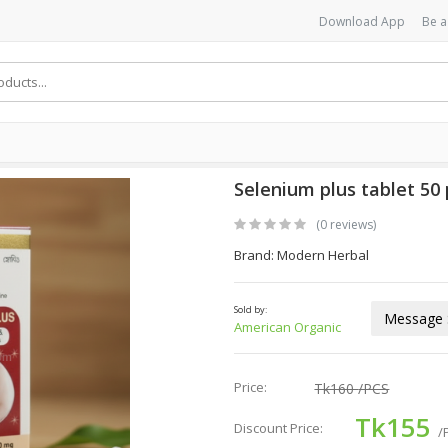
Download App
Be a
Selenium plus tablet 50 
(0 reviews)
Brand: Modern Herbal
Sold by:
Message S
American Organic
Price:
Tk160
/PCS
Tk155
Discount Price:
/