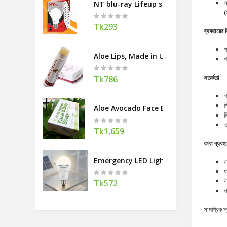
স
NT blu-ray Lifeup series Bulb
(
Tk293
ব্যবহারের ন
প
Aloe Lips, Made in USA
খ
সতর্কতা
Tk786
গ
শ
Aloe Avocado Face Body Soap, Made 
ন
এ
Tk1,659
কারা ব্যবহ
Emergency LED Light
য
য
য
Tk572
প
সামগ্রিক 