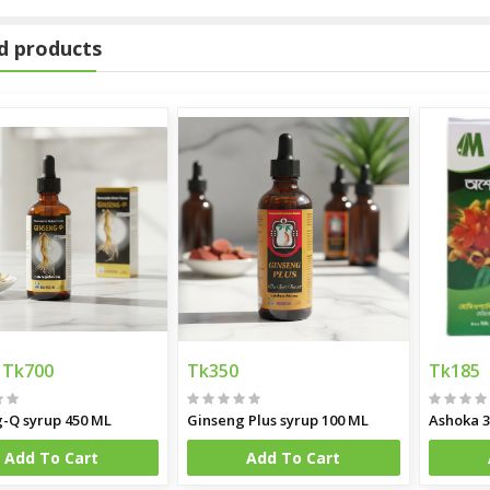
d products
Tk700
Tk350
Tk185
-Q syrup 450 ML
Ginseng Plus syrup 100 ML
Ashoka 3
Add To Cart
Add To Cart