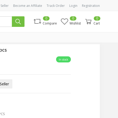
 Seller
Become an Affiliate
Track Order
Login
Registration
0
0
0
Compare
Wishlist
Cart
pcs
In stock
eller
PCS