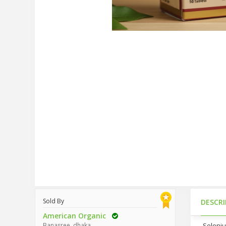
Sold By
DESCR
American Organic
Banasree, dhaka.
Selenium P