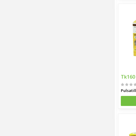
Tk160
Pulsatil