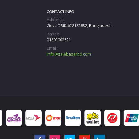
CONTACT INFO
Address:
Govt. DBID:628135832, Bangladesh.
Phone:
01603902621
Email:
info@salebazarbd.com