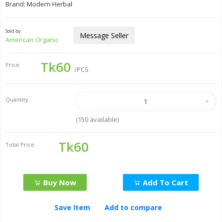
Brand: Modern Herbal
Sold by:
Message Seller
American Organic
Tk60
Price:
/PCS
Quantity:
(
150
available)
Tk60
Total Price:
Buy Now
Add To Cart
Save Item
Add to compare