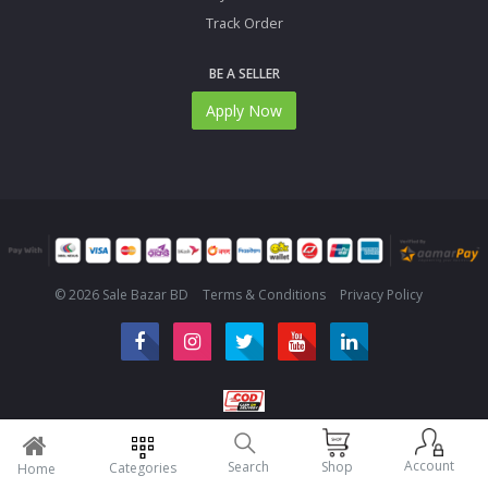
Track Order
BE A SELLER
Apply Now
© 2026 Sale Bazar BD
Terms & Conditions
Privacy Policy
Account
Search
Shop
Categories
Home