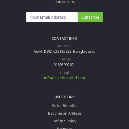
and sellers.
Subscribe
CONTACT INFO
Address:
Govt. DBID:628135832, Bangladesh.
Phone:
01603902621
Email:
info@salebazarbd.com
USEFUL LINK
Seller Benefits
Become an Affiliate
Refund Policy
Payment