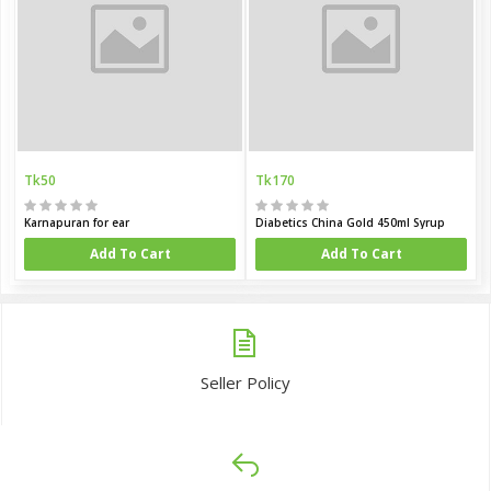
Tk50
Tk170
Karnapuran for ear
Diabetics China Gold 450ml Syrup
Add To Cart
Add To Cart
Seller Policy