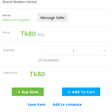
Brand: Modern Herbal
Sold by:
Message Seller
American Organic
Tk80
Price:
/PCS
Quantity:
(
27
available)
Tk80
Total Price:
Buy Now
Add To Cart
Save Item
Add to compare