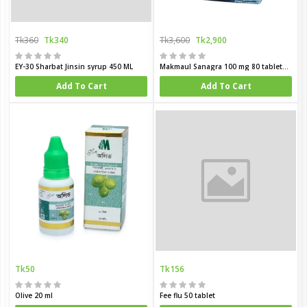
Tk360
Tk340
Tk3,600
Tk2,900
EY-30 Sharbat Jinsin syrup 450 ML
Makmaul Sanagra 100 mg 80 tablets box
Add To Cart
Add To Cart
Tk50
Tk156
Olive 20 ml
Fee flu 50 tablet