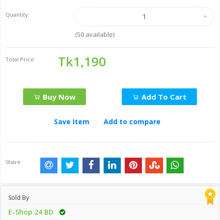
Quantity:
(
50
available)
Tk1,190
Total Price:
Buy Now
Add To Cart
Save Item
Add to compare
Share:
Sold By
E-Shop 24 BD