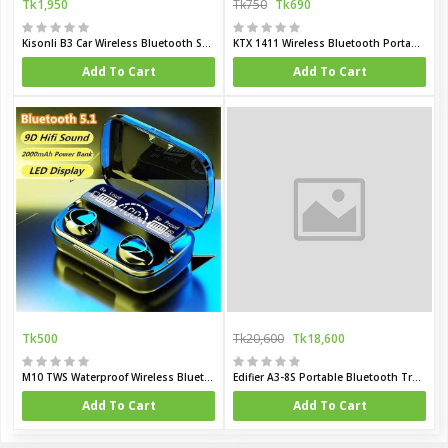
Tk1,950
Tk750
Tk690
Kisonli B3 Car Wireless Bluetooth Speaker with Solar Charging
KTX 1411 Wireless Bluetooth Portable Speaker 4 Inch
Add To Cart
Add To Cart
Tk500
Tk20,600
Tk18,600
M10 TWS Waterproof Wireless Bluetooth Earbuds
Edifier A3-8S Portable Bluetooth Trolley Speaker
Add To Cart
Add To Cart