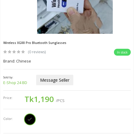
Wireless XG88 Pro Bluetooth Sunglasses
(0 reviews)
In stock
Brand: Chinese
Sold by:
Message Seller
E-Shop 24 BD
Tk1,190
Price:
/PCS
Color: