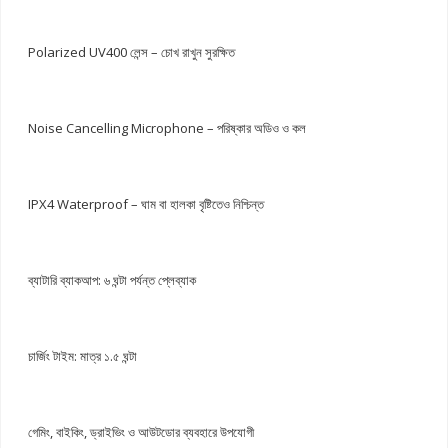
Polarized UV400 লেন্স – চোখ রাখুন সুরক্ষিত
Noise Cancelling Microphone – পরিষ্কার অডিও ও কল
IPX4 Waterproof – ঘাম বা হালকা বৃষ্টিতেও নিশ্চিন্ত
ব্যাটারি ব্যাকআপ: ৬ ঘন্টা পর্যন্ত প্লেব্যাক
চার্জিং টাইম: মাত্র ১.৫ ঘন্টা
গেমিং, বাইকিং, ড্রাইভিং ও আউটডোর ব্যবহারে উপযোগী