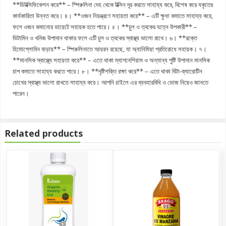
**ডিটক্সিফিকেশন করে** – স্পিরুলিনা দেহ থেকে টক্সিন দূর করতে সাহায্য করে, বিশেষ করে যকৃতের
কার্যকারিতা উন্নত করে। ৪। **ওজন নিয়ন্ত্রণে সহায়তা করে** – এটি ক্ষুধা কমাতে সাহায্য করে,
ফলে ওজন কমানোর ডায়েটে সহায়ক হতে পারে। ৫। **চুল ও ত্বকের যত্নে উপকারী** –
ভিটামিন ও খনিজ উপাদান থাকার ফলে এটি চুল ও ত্বকের স্বাস্থ্য ভালো রাখে। ৬। **রক্তে
হিমোগ্লোবিন বাড়ায়** – স্পিরুলিনাতে আয়রন রয়েছে, যা অ্যানিমিয়া প্রতিরোধে সহায়ক। ৭।
**মানসিক স্বাস্থ্যে সহায়তা করে** – এতে থাকা ম্যাগনেশিয়াম ও অন্যান্য পুষ্টি উপাদান মানসিক
চাপ কমাতে সাহায্য করতে পারে। ৮। **দৃষ্টিশক্তি রক্ষা করে** – এতে থাকা বিটা-ক্যারোটিন
চোখের স্বাস্থ্য ভালো রাখতে সাহায্য করে। আপনি চাইলে এর ব্যবহারবিধি ও ডোজ নিয়েও জানতে
পারেন।
Related products