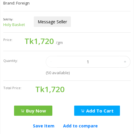
Brand: Foreign
Sold by:
Message Seller
Holy Basket
Tk1,720
Price:
/gm
Quantity:
(
50
available)
Tk1,720
Total Price:
Buy Now
Add To Cart
Save Item
Add to compare