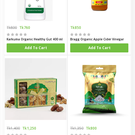
Tk800
Tk760
Tk850
Karkuma Organic Healthy Gut 400 ml
Bragg Organic Apple Cider Vinegar
Add To Cart
Add To Cart
Tk1,400
Tk1,250
Tk1,350
Tk800