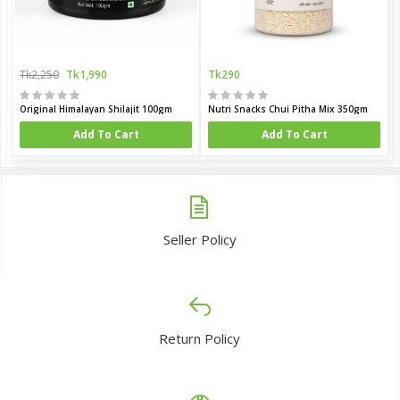
Tk2,250
Tk1,990
Tk290
Original Himalayan Shilajit 100gm
Nutri Snacks Chui Pitha Mix 350gm
Add To Cart
Add To Cart
Seller Policy
Return Policy